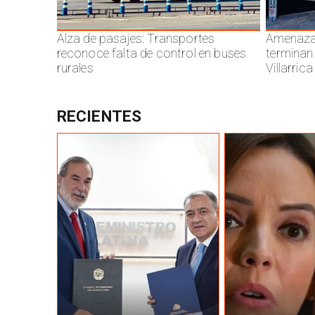
Alza de pasajes: Transportes
Amenazas
reconoce falta de control en buses
terminan
rurales
Villarrica
RECIENTES