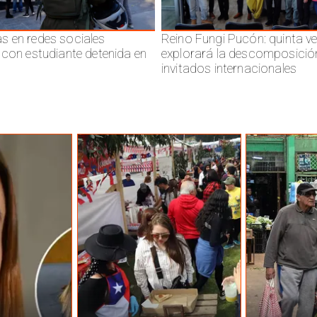
 en redes sociales
Reino Fungi Pucón: quinta v
 con estudiante detenida en
explorará la descomposició
invitados internacionales