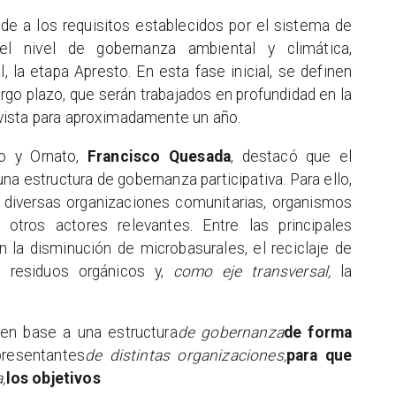
e a los requisitos establecidos por el sistema de
del nivel de gobernanza ambiental y climática,
 la etapa Apresto. En esta fase inicial, se definen
rgo plazo, que serán trabajados en profundidad en la
vista para aproximadamente un año.
eo y Ornato,
Francisco Quesada
, destacó que el
a estructura de gobernanza participativa. Para ello,
diversas organizaciones comunitarias, organismos
 otros actores relevantes. Entre las principales
 la disminución de microbasurales, el reciclaje de
 residuos orgánicos y,
como eje transversal,
la
r en base a una estructura
de gobernanza
de forma
presentantes
de distintas organizaciones,
para que
,
los objetivos