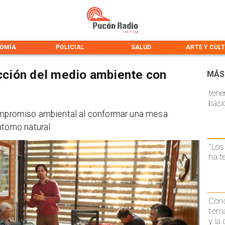
OMÍA
POLICIAL
SALUD
ARTE Y CUL
ección del medio ambiente con
MÁS
tene
bási
compromiso ambiental al conformar una mesa
torno natural.
"Los
ha t
Conc
temá
y la