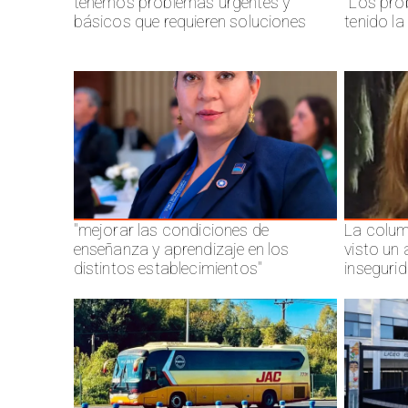
tenemos problemas urgentes y
"Los pro
básicos que requieren soluciones
tenido l
"mejorar las condiciones de
La colum
enseñanza y aprendizaje en los
visto un
distintos establecimientos"
inseguri