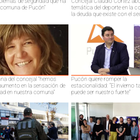
blemas de seguridad que ha
Concejal Claudio Cortez abo
a comuna de Pucón"
temática del deporte en la 
la deuda que existe con el se
na del concejal "hemos
Pucón quiere romper la
 aumento en la sensación de
estacionalidad: “El invierno 
dad en nuestra comuna"
puede ser nuestro fuerte”