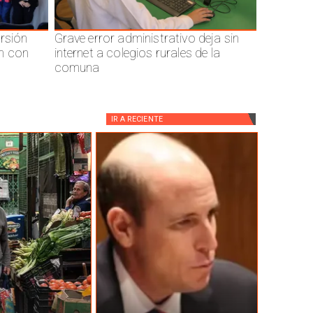
ersión
Grave error administrativo deja sin
n con
internet a colegios rurales de la
comuna
IR A
RECIENTE