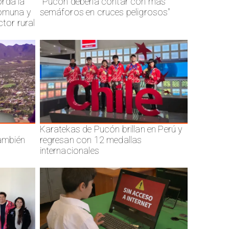
rda la
"Pucón debería contar con mas
comuna y
semáforos en cruces peligrosos"
ctor rural
Karatekas de Pucón brillan en Perú y
también
regresan con 12 medallas
internacionales