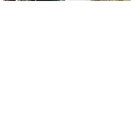
Alarmante hábito en jóvenes
Aprueban creación del Parque
de 13 a 15 años según
Sebastián Piñera con
encuesta del Minsal
inversión de $4 mil millones
Senado envía cruce
Ministro Quiroz detalla
Campillai-Flores a Comisión
megarreforma tras cadena