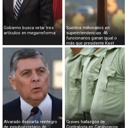
Gobierno busca vetar tres
Sueldos millonarios en
artículos en megarreforma
superintendencias: 46
funcionarios ganan igual o
más que presidente Kast
Alvarado descarta reintegro
Graves hallazgos de
de exsubsecretario de
Contraloría en Carabineros