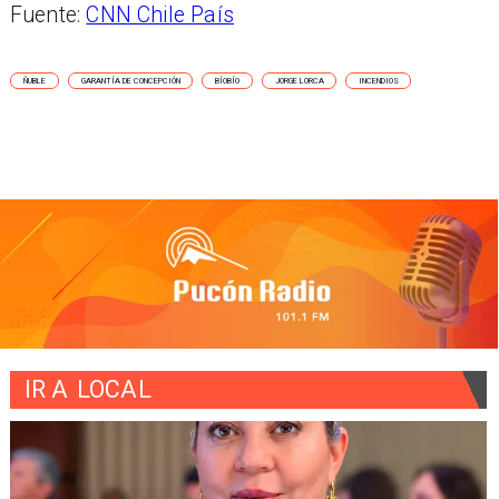
Fuente:
CNN Chile País
ÑUBLE
GARANTÍA DE CONCEPCIÓN
BÍOBÍO
JORGE LORCA
INCENDIOS
IR A
LOCAL