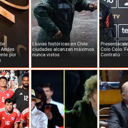
de
Lluvias históricas en Chile:
Presentació
e Andes
ciudades alcanzan máximos
Colo Colo: F
ente por
nunca vistos
Contrato
s