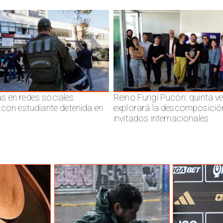
 en redes sociales
Reino Fungi Pucón: quinta v
 con estudiante detenida en
explorará la descomposició
invitados internacionales