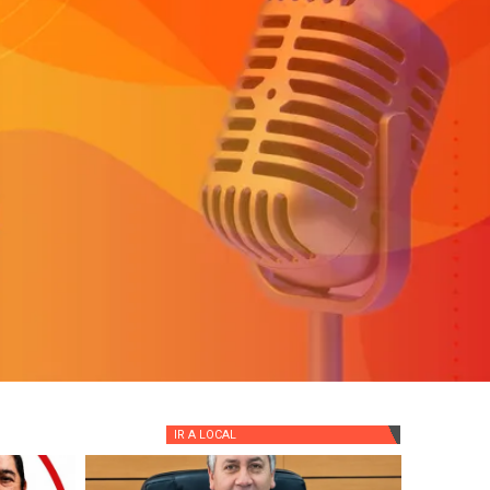
IR A
LOCAL