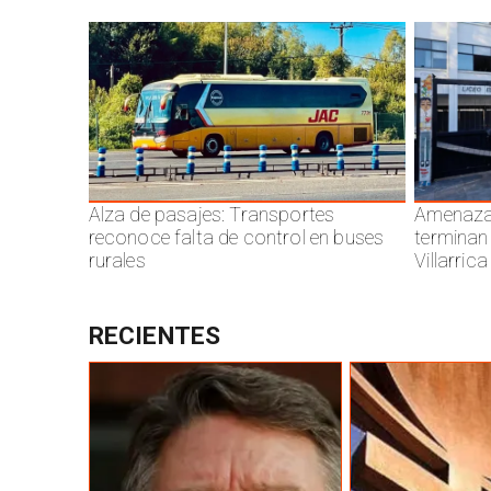
Alza de pasajes: Transportes
Amenazas
reconoce falta de control en buses
terminan
rurales
Villarrica
RECIENTES