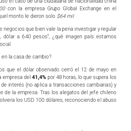
uso el caso de una ciudadana de nacionalidad china
00
con la empresa Grupo Global Exchange en el
aquel monto le dieron solo
$64 mil
.
e negocios que bien vale la pena investigar y regular
le, dólar a 640 pesos", ¿qué imagen país estamos
ocial.
o en la casa de cambio?
os que el dólar observado cerró el 12 de mayo en
la empresa del
41,4%
por 48 horas, lo que supera los
e interés (no aplica a transacciones cambiarias) y
te de la empresa. Tras los alegatos del jefe chileno
volviera los USD 100 dólares, reconociendo el abuso