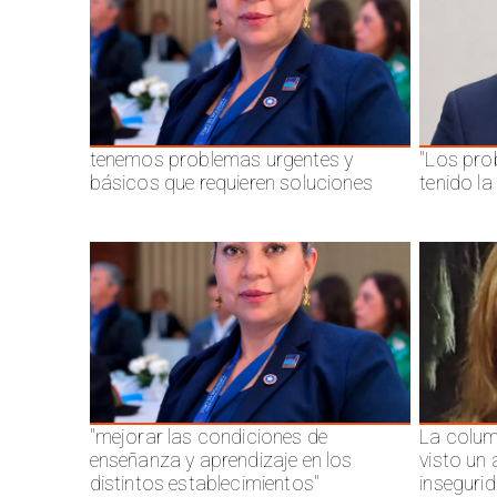
tenemos problemas urgentes y
"Los pro
básicos que requieren soluciones
tenido l
"mejorar las condiciones de
La colum
enseñanza y aprendizaje en los
visto un
distintos establecimientos"
inseguri