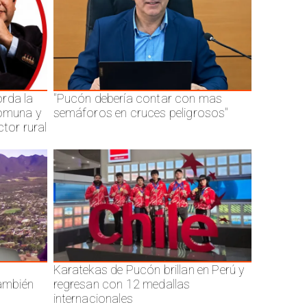
rda la
"Pucón debería contar con mas
comuna y
semáforos en cruces peligrosos"
ctor rural
Karatekas de Pucón brillan en Perú y
también
regresan con 12 medallas
internacionales