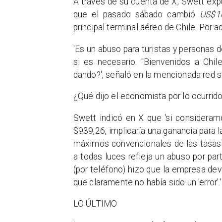
A través de su cuenta de X, Swett exp
que el pasado sábado cambió
US$1
principal terminal aéreo de Chile. Por 
'Es un abuso para turistas y personas d
si es necesario. "Bienvenidos a Chi
dando?', señaló en la mencionada red s
¿Qué dijo el economista por lo ocurrid
Swett indicó en X que 'si consideram
$939,26, implicaría una ganancia para 
máximos convencionales de las tasas d
a todas luces refleja un abuso por par
(por teléfono) hizo que la empresa de
que claramente no había sido un 'error'.'
LO ÚLTIMO