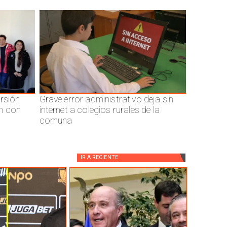
ersión
Grave error administrativo deja sin
n con
internet a colegios rurales de la
comuna
IR A
RECIENTE