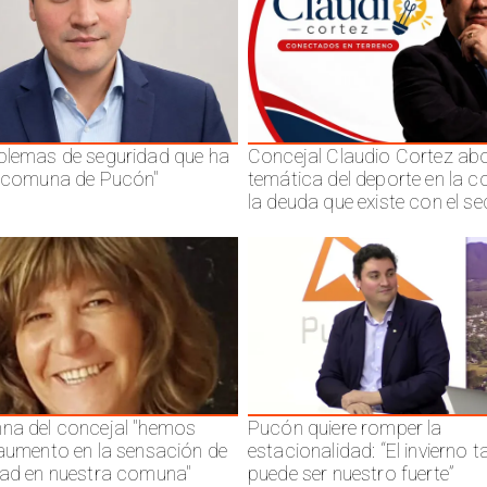
blemas de seguridad que ha
Concejal Claudio Cortez abo
a comuna de Pucón"
temática del deporte en la 
la deuda que existe con el se
na del concejal "hemos
Pucón quiere romper la
 aumento en la sensación de
estacionalidad: “El invierno 
dad en nuestra comuna"
puede ser nuestro fuerte”