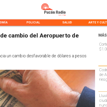
OMÍA
POLICIAL
SALUD
ARTE Y CUL
 de cambio del Aeropuerto de
MÁS
Cort
$1.0
cia un cambio desfavorable de dólares a pesos
Code
de A
ries
Lluv
ciud
nunc