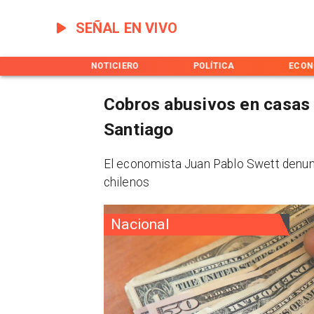
SEÑAL EN VIVO
INICIO
NOTICIERO
POLÍTICA
ECON
Cobros abusivos en casas
Santiago
El economista Juan Pablo Swett denun
chilenos
Nacional