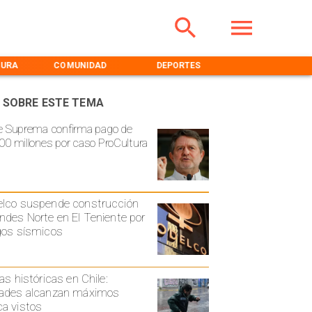
TURA
COMUNIDAD
DEPORTES
MEDIOAMBIENT
 SOBRE ESTE TEMA
e Suprema confirma pago de
00 millones por caso ProCultura
lco suspende construcción
ndes Norte en El Teniente por
gos sísmicos
ias históricas en Chile:
ades alcanzan máximos
a vistos