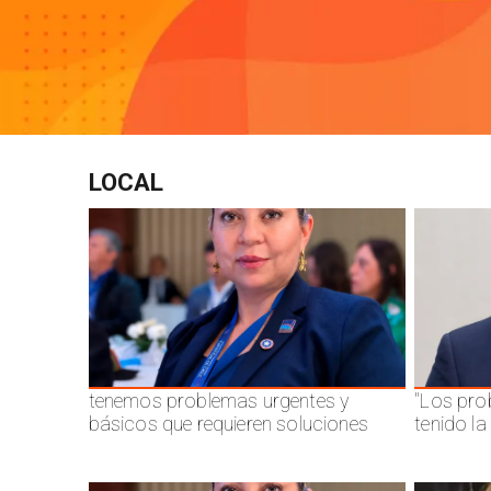
LOCAL
tenemos problemas urgentes y
"Los pro
básicos que requieren soluciones
tenido l