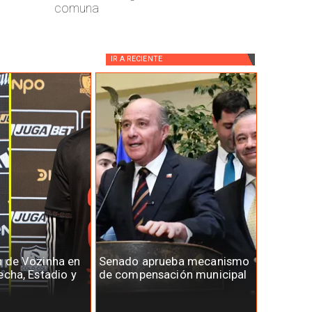
comuna
IR A
RECIENTE
n de Vozinha en
Senado aprueba mecanismo
echa, Estadio y
de compensación municipal