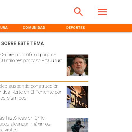
TURA
COMUNIDAD
DEPORTES
MEDIOAMBIENT
 SOBRE ESTE TEMA
e Suprema confirma pago de
00 millones por caso ProCultura
lco suspende construcción
ndes Norte en El Teniente por
gos sísmicos
ias históricas en Chile:
ades alcanzan máximos
a vistos