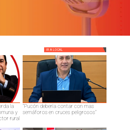
IR A
LOCAL
rda la
"Pucón debería contar con mas
comuna y
semáforos en cruces peligrosos"
ctor rural