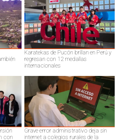
Karatekas de Pucón brillan en Perú y
también
regresan con 12 medallas
internacionales
ersión
Grave error administrativo deja sin
n con
internet a colegios rurales de la