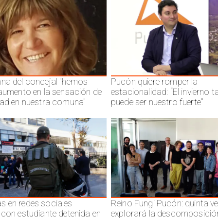
na del concejal "hemos
Pucón quiere romper la
 aumento en la sensación de
estacionalidad: “El invierno 
dad en nuestra comuna"
puede ser nuestro fuerte”
 en redes sociales
Reino Fungi Pucón: quinta v
 con estudiante detenida en
explorará la descomposició