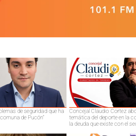
blemas de seguridad que ha
Concejal Claudio Cortez abo
a comuna de Pucón"
temática del deporte en la 
la deuda que existe con el se