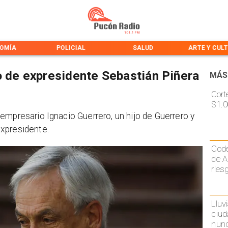
OMÍA
POLICIAL
SALUD
ARTE Y CUL
o de expresidente Sebastián Piñera
MÁS
Cort
$1.0
empresario Ignacio Guerrero, un hijo de Guerrero y
xpresidente.
Code
de A
ries
Lluv
ciud
nunc