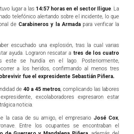
tuvo lugar a las
14:57 horas en el sector Iligue
. La
ado telefónico alertando sobre el incidente, lo que
onal de
Carabineros y la Armada
para verificar la
aber escuchado una explosión, tras la cual varias
estar ayuda. Lograron rescatar a
tres de los cuatro
s este se hundía en el lago. Posteriormente,
ocorrer a los heridos, confirmando al menos tres
obrevivir fue el expresidente Sebastián Piñera.
undidad de
40 a 45 metros
, complicando las labores
expresidente, excolaboradores expresaron estar
trágica noticia.
 de la casa de su amigo, el empresario
José Cox
,
onave. Entre los ocupantes se encontraban el
jo de Guerrero y Magdalena Piñera
, además del