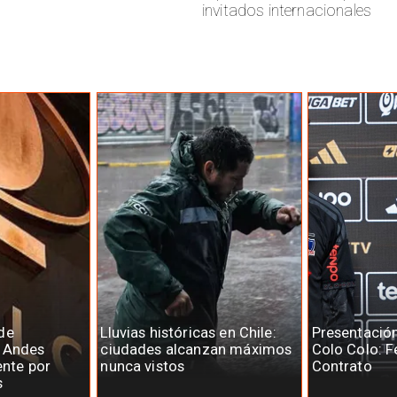
invitados internacionales
de
Lluvias históricas en Chile:
Presentació
e Andes
ciudades alcanzan máximos
Colo Colo: F
ente por
nunca vistos
Contrato
s