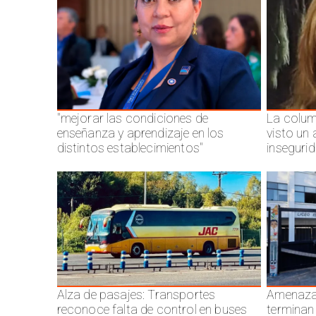
"mejorar las condiciones de
La colum
enseñanza y aprendizaje en los
visto un
distintos establecimientos"
inseguri
Alza de pasajes: Transportes
Amenazas
reconoce falta de control en buses
terminan