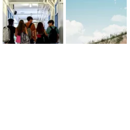
Alarmante hábito en jóvenes
Aprueban creación del Parque
de 13 a 15 años según
Sebastián Piñera con
encuesta del Minsal
inversión de $4 mil millones