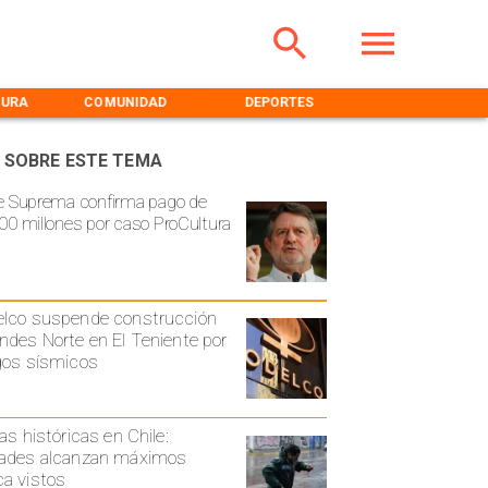
TURA
COMUNIDAD
DEPORTES
MEDIOAMBIENT
 SOBRE ESTE TEMA
e Suprema confirma pago de
00 millones por caso ProCultura
lco suspende construcción
ndes Norte en El Teniente por
gos sísmicos
ias históricas en Chile:
ades alcanzan máximos
a vistos