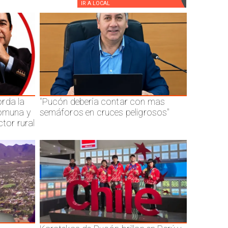
IR A
LOCAL
rda la
"Pucón debería contar con mas
comuna y
semáforos en cruces peligrosos"
ctor rural