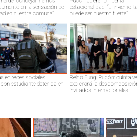
na del concejal "hemos
Pucón quiere romper la
 aumento en la sensación de
estacionalidad: “El invierno 
dad en nuestra comuna"
puede ser nuestro fuerte”
 en redes sociales
Reino Fungi Pucón: quinta v
 con estudiante detenida en
explorará la descomposició
invitados internacionales