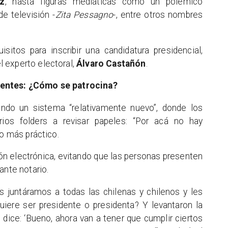
z
, hasta figuras mediáticas como un polémico
de televisión -
Zita Pessagno
-, entre otros nombres
sitos para inscribir una candidatura presidencial,
 experto electoral,
Álvaro Castañón
.
ientes: ¿Cómo se patrocina?
ando un sistema “relativamente nuevo”, donde los
ios folders a revisar papeles: “Por acá no hay
ho más práctico.
ión electrónica, evitando que las personas presenten
ante notario.
s juntáramos a todas las chilenas y chilenos y les
uiere ser presidente o presidenta? Y levantaron la
dice: ‘Bueno, ahora van a tener que cumplir ciertos