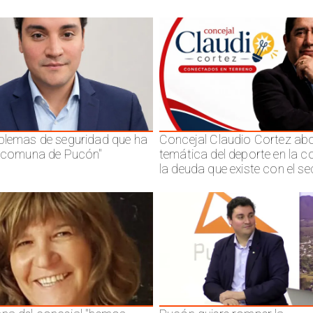
blemas de seguridad que ha
Concejal Claudio Cortez abo
a comuna de Pucón"
temática del deporte en la 
la deuda que existe con el se