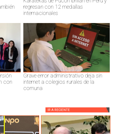
Karatekas de Pucón brillan en Perú y
también
regresan con 12 medallas
internacionales
ersión
Grave error administrativo deja sin
n con
internet a colegios rurales de la
comuna
IR A
RECIENTE