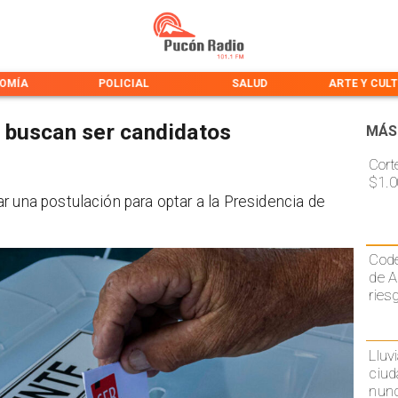
OMÍA
POLICIAL
SALUD
ARTE Y CUL
 buscan ser candidatos
MÁS
Cort
$1.0
r una postulación para optar a la Presidencia de
Code
de A
ries
Lluv
ciud
nunc