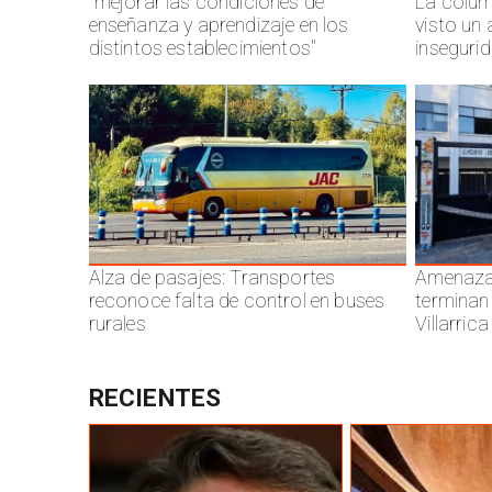
"mejorar las condiciones de
La colum
enseñanza y aprendizaje en los
visto un
distintos establecimientos"
inseguri
Alza de pasajes: Transportes
Amenazas
reconoce falta de control en buses
terminan
rurales
Villarrica
RECIENTES