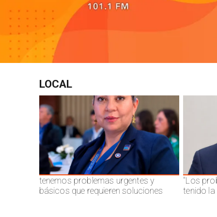
LOCAL
tenemos problemas urgentes y
"Los pro
básicos que requieren soluciones
tenido l