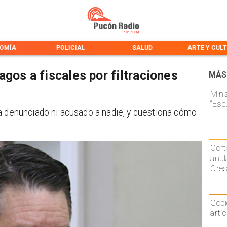
OMÍA
POLICIAL
SALUD
ARTE Y CUL
gos a fiscales por filtraciones
MÁS
Mini
“Esc
ha denunciado ni acusado a nadie, y cuestiona cómo
Cort
anul
Cre
Gobi
artí