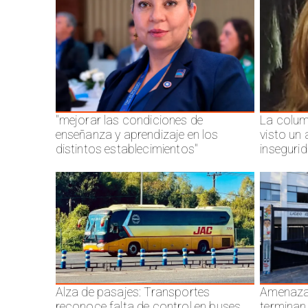
"mejorar las condiciones de
La colum
enseñanza y aprendizaje en los
visto un
distintos establecimientos"
inseguri
Alza de pasajes: Transportes
Amenazas
reconoce falta de control en buses
terminan