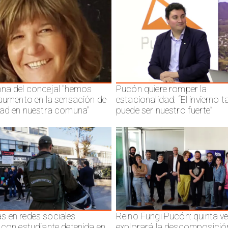
na del concejal "hemos
Pucón quiere romper la
 aumento en la sensación de
estacionalidad: “El invierno 
dad en nuestra comuna"
puede ser nuestro fuerte”
 en redes sociales
Reino Fungi Pucón: quinta v
 con estudiante detenida en
explorará la descomposició