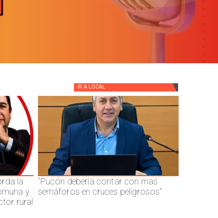
IR A
LOCAL
rda la
"Pucón debería contar con mas
comuna y
semáforos en cruces peligrosos"
ctor rural