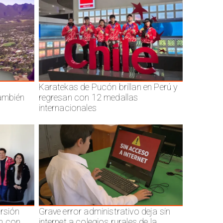
Karatekas de Pucón brillan en Perú y
también
regresan con 12 medallas
internacionales
ersión
Grave error administrativo deja sin
n con
internet a colegios rurales de la