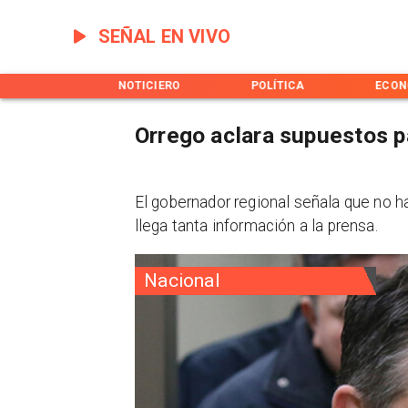
SEÑAL EN VIVO
INICIO
NOTICIERO
POLÍTICA
ECON
Orrego aclara supuestos pa
El gobernador regional señala que no 
llega tanta información a la prensa.
Nacional