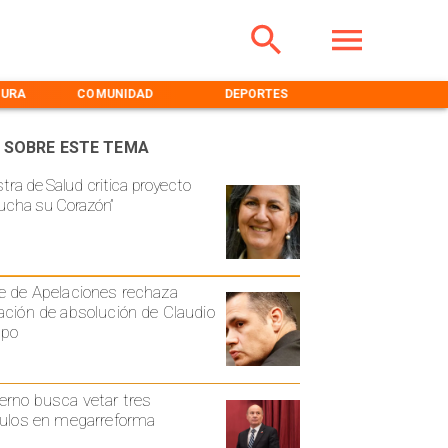
TURA
COMUNIDAD
DEPORTES
MEDIOAMBIENT
 SOBRE ESTE TEMA
stra de Salud critica proyecto
ucha su Corazón”
e de Apelaciones rechaza
ación de absolución de Claudio
spo
erno busca vetar tres
culos en megarreforma