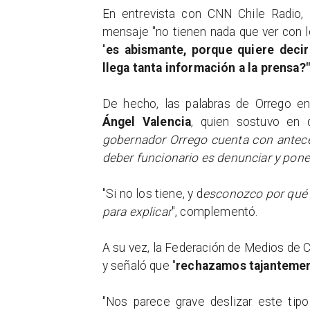
En entrevista con CNN Chile Radio, l
mensaje "no tienen nada que ver con 
"
es abismante, porque quiere deci
llega tanta información a la prensa?"
De hecho, las palabras de Orrego enc
Ángel Valencia
, quien sostuvo en
gobernador Orrego cuenta con antece
deber funcionario es denunciar y ponerl
"Si no los tiene, y d
esconozco por qué h
para explicar
", complementó.
A su vez, la Federación de Medios de 
y señaló que "
rechazamos tajantement
"Nos parece grave deslizar este tip