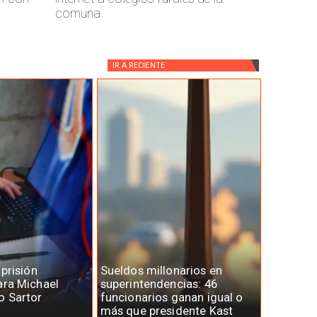
comuna
IR A
RECIENTE
 prisión
Sueldos millonarios en
ara Michael
superintendencias: 46
o Sartor
funcionarios ganan igual o
más que presidente Kast