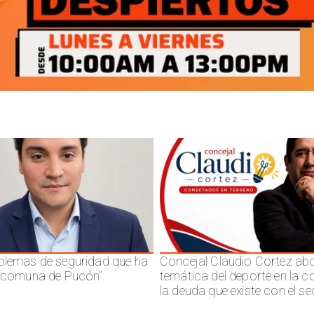
blemas de seguridad que ha
Concejal Claudio Cortez abo
a comuna de Pucón"
temática del deporte en la 
la deuda que existe con el se