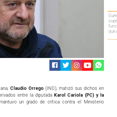
Suel
supe
func
que 
tana,
Claudio Orrego
(IND.), matizó sus dichos en
 privados entre la diputada
Karol Cariola (PC) y la
ntuvo un grado de crítica contra el Ministerio