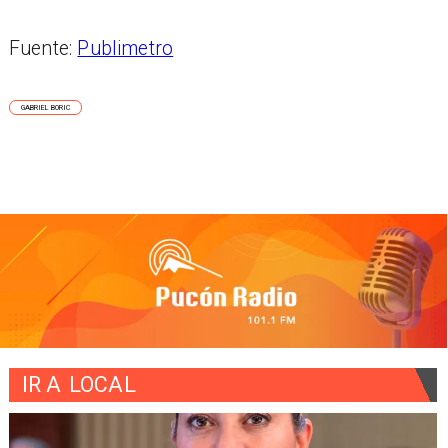
Fuente:
Publimetro
GABRIEL BORIC
IR A
LOCAL