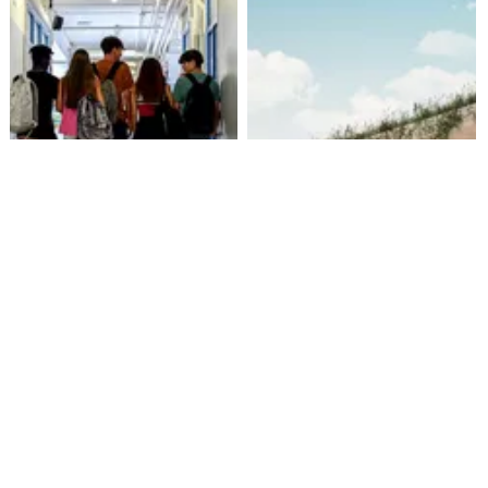
Alarmante hábito en jóvenes
Aprueban creación del Parque
de 13 a 15 años según
Sebastián Piñera con
encuesta del Minsal
inversión de $4 mil millones