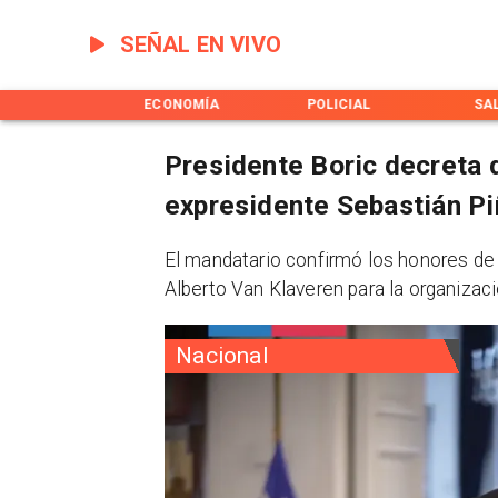
SEÑAL EN VIVO
POLÍTICA
ECONOMÍA
POLICIAL
SA
Presidente Boric decreta d
expresidente Sebastián Pi
​El mandatario confirmó los honores de
Alberto Van Klaveren para la organizaci
Nacional