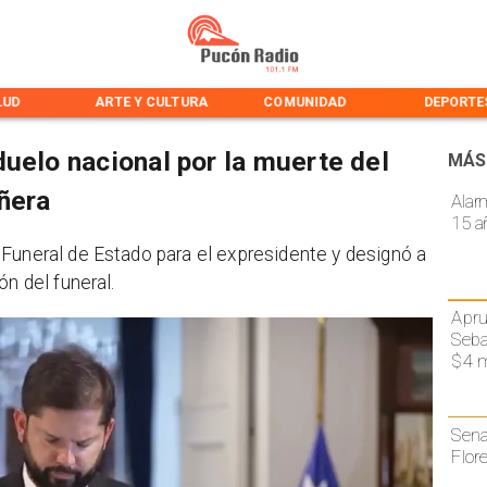
LUD
ARTE Y CULTURA
COMUNIDAD
DEPORTE
uelo nacional por la muerte del
MÁS
ñera
Alar
15 a
 Funeral de Estado para el expresidente y designó a
ón del funeral.
Apru
Seba
$4 m
Sena
Flor