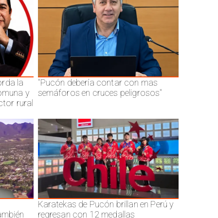
rda la
"Pucón debería contar con mas
comuna y
semáforos en cruces peligrosos"
ctor rural
Karatekas de Pucón brillan en Perú y
también
regresan con 12 medallas