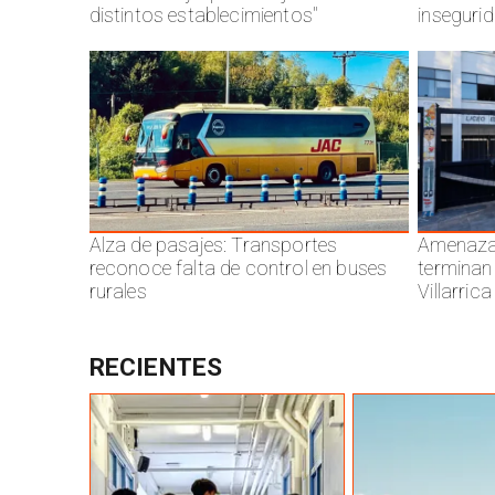
distintos establecimientos"
inseguri
Alza de pasajes: Transportes
Amenazas
reconoce falta de control en buses
terminan
rurales
Villarrica
RECIENTES