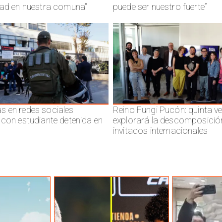
dad en nuestra comuna"
puede ser nuestro fuerte”
 en redes sociales
Reino Fungi Pucón: quinta v
 con estudiante detenida en
explorará la descomposició
invitados internacionales