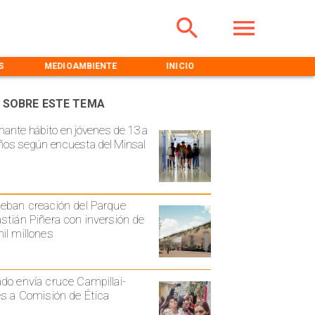
S
MEDIOAMBIENTE
INICIO
NOTICIERO
 SOBRE ESTE TEMA
mante hábito en jóvenes de 13 a
ños según encuesta del Minsal
eban creación del Parque
stián Piñera con inversión de
il millones
do envía cruce Campillai-
es a Comisión de Ética