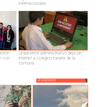
internacionales
ersión
Grave error administrativo deja sin
n con
internet a colegios rurales de la
comuna
IR A
RECIENTE