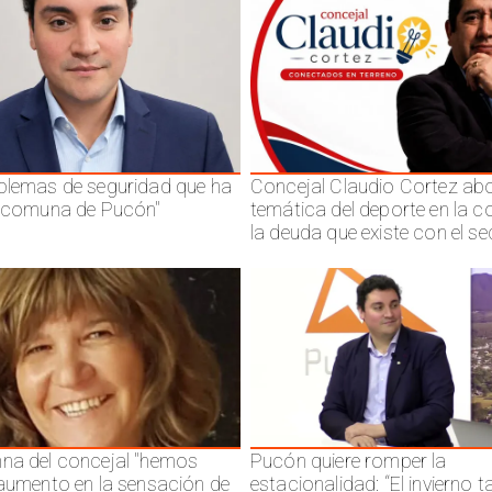
blemas de seguridad que ha
Concejal Claudio Cortez abo
a comuna de Pucón"
temática del deporte en la 
la deuda que existe con el se
na del concejal "hemos
Pucón quiere romper la
 aumento en la sensación de
estacionalidad: “El invierno 