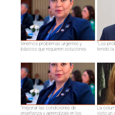
tenemos problemas urgentes y
"Los pro
básicos que requieren soluciones
tenido l
"mejorar las condiciones de
La colum
enseñanza y aprendizaje en los
visto un