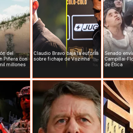
ón del
Claudio Bravo baja la euforia
Senado enví
n Piñera con
sobre fichaje de Vozinha
Campillai-Fl
mil millones
de Ética