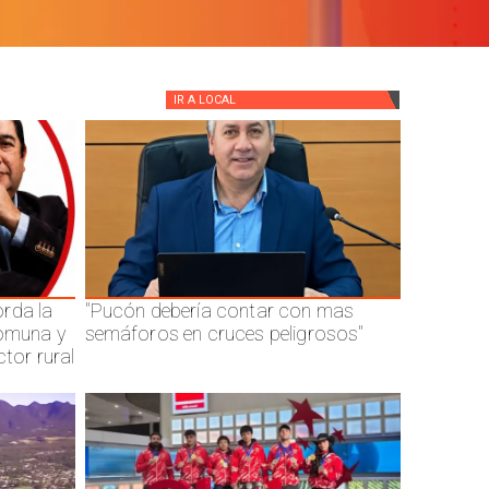
IR A
LOCAL
rda la
"Pucón debería contar con mas
comuna y
semáforos en cruces peligrosos"
ctor rural