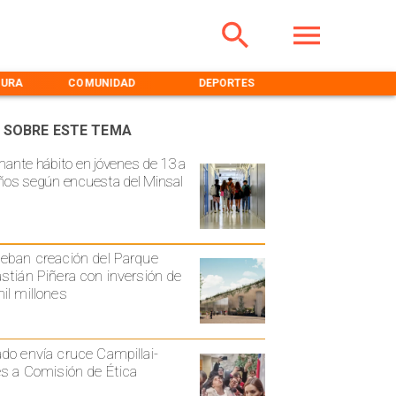
TURA
COMUNIDAD
DEPORTES
MEDIOAMBIENT
 SOBRE ESTE TEMA
mante hábito en jóvenes de 13 a
ños según encuesta del Minsal
eban creación del Parque
stián Piñera con inversión de
il millones
do envía cruce Campillai-
es a Comisión de Ética