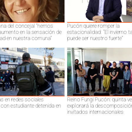
na del concejal "hemos
Pucón quiere romper la
 aumento en la sensación de
estacionalidad: “El invierno 
dad en nuestra comuna"
puede ser nuestro fuerte”
 en redes sociales
Reino Fungi Pucón: quinta v
 con estudiante detenida en
explorará la descomposició
invitados internacionales