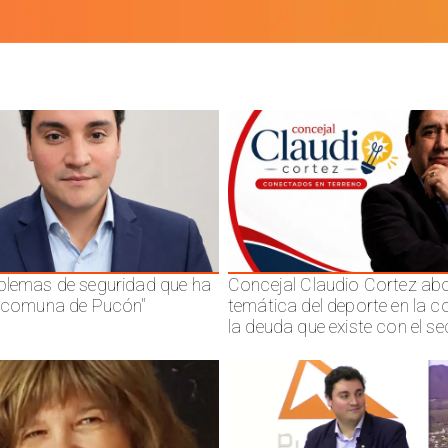
blemas de seguridad que ha
Concejal Claudio Cortez abo
a comuna de Pucón"
temática del deporte en la 
la deuda que existe con el se