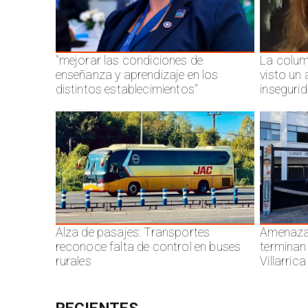
"mejorar las condiciones de
La colum
enseñanza y aprendizaje en los
visto un
distintos establecimientos"
inseguri
Alza de pasajes: Transportes
Amenazas
reconoce falta de control en buses
terminan
rurales
Villarrica