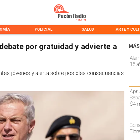
OMÍA
POLICIAL
SALUD
ARTE Y CUL
debate por gratuidad y advierte a
MÁS
Alar
15 a
iantes jóvenes y alerta sobre posibles consecuencias
Apru
Seba
$4 m
Sena
Flor