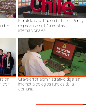
Karatekas de Pucón brillan en Perú y
también
regresan con 12 medallas
internacionales
ersión
Grave error administrativo deja sin
n con
internet a colegios rurales de la
comuna