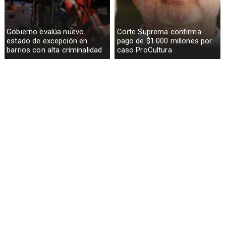
Gobierno evalúa nuevo
Corte Suprema confirma
estado de excepción en
pago de $1.000 millones por
barrios con alta criminalidad
caso ProCultura
Codelco suspende
Lluvias históricas en Chile:
construcción de Andes Norte
ciudades alcanzan máximos
en El Teniente por riesgos
nunca vistos
sísmicos