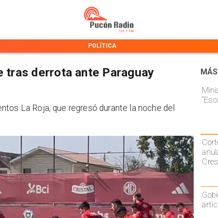
POLÍTICA
e tras derrota ante Paraguay
MÁS
Mini
“Esc
ntos La Roja, que regresó durante la noche del
Cort
anul
Cre
Gobi
artí