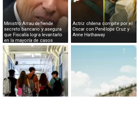
Ministro Arrau defiende
Actriz chilena compite por el
secreto bancario y asegura
Oscar con Penélope Cruz y
que Fiscalía logra levantarlo
Anne Hathaway
en la mayoría de casos
Alarmante hábito en jóvenes
Aprueban creación del Parque
de 13 a 15 años según
Sebastián Piñera con
encuesta del Minsal
inversión de $4 mil millones