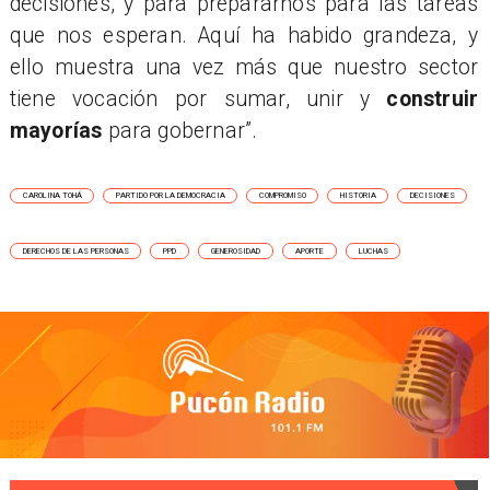
decisiones, y para prepararnos para las tareas
que nos esperan. Aquí ha habido grandeza, y
ello muestra una vez más que nuestro sector
tiene vocación por sumar, unir y
construir
mayorías
para gobernar”.
CAROLINA TOHÁ
PARTIDO POR LA DEMOCRACIA
COMPROMISO
HISTORIA
DECISIONES
DERECHOS DE LAS PERSONAS
PPD
GENEROSIDAD
APORTE
LUCHAS