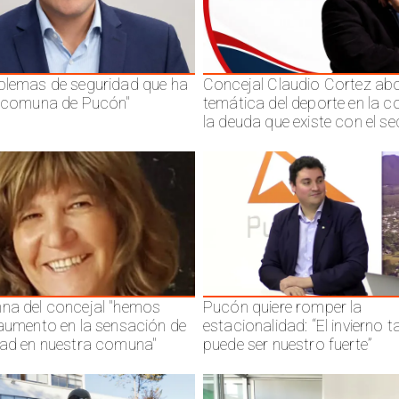
blemas de seguridad que ha
Concejal Claudio Cortez abo
a comuna de Pucón"
temática del deporte en la 
la deuda que existe con el se
na del concejal "hemos
Pucón quiere romper la
 aumento en la sensación de
estacionalidad: “El invierno 
dad en nuestra comuna"
puede ser nuestro fuerte”