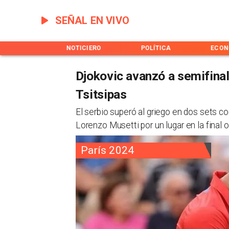
SEÑAL EN VIVO
INICIO
NOTICIERO
POLÍTICA
ECON
Djokovic avanzó a semifinal
Tsitsipas
​El serbio superó al griego en dos sets co
Lorenzo Musetti por un lugar en la final o
París 2024