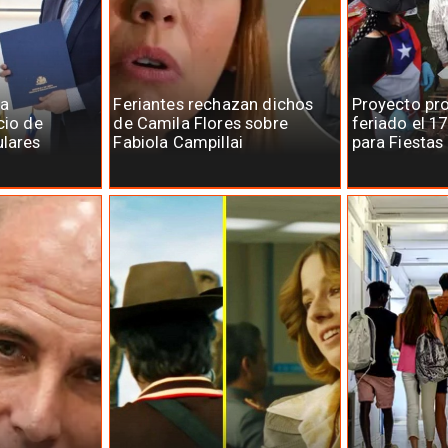
la
Feriantes rechazan dichos
Proyecto pr
cio de
de Camila Flores sobre
feriado el 1
ulares
Fabiola Campillai
para Fiestas