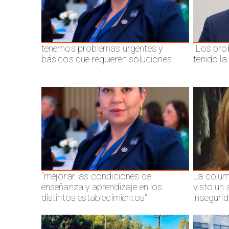
tenemos problemas urgentes y
"Los pro
básicos que requieren soluciones
tenido l
"mejorar las condiciones de
La colum
enseñanza y aprendizaje en los
visto un
distintos establecimientos"
inseguri