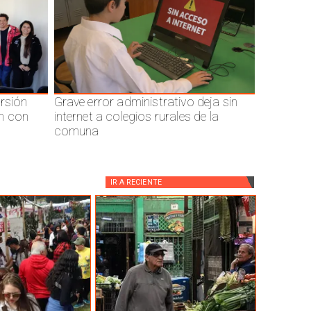
ersión
Grave error administrativo deja sin
n con
internet a colegios rurales de la
comuna
IR A
RECIENTE