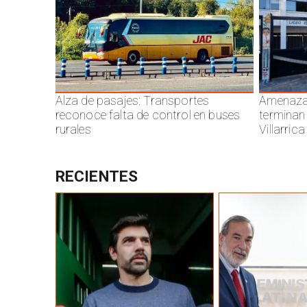
Alza de pasajes: Transportes
Amenazas
reconoce falta de control en buses
terminan
rurales
Villarrica
RECIENTES