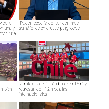
rda la
"Pucón debería contar con mas
comuna y
semáforos en cruces peligrosos"
ctor rural
Karatekas de Pucón brillan en Perú y
también
regresan con 12 medallas
internacionales