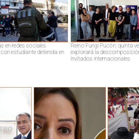
 en redes sociales
Reino Fungi Pucón: quinta v
 con estudiante detenida en
explorará la descomposició
invitados internacionales