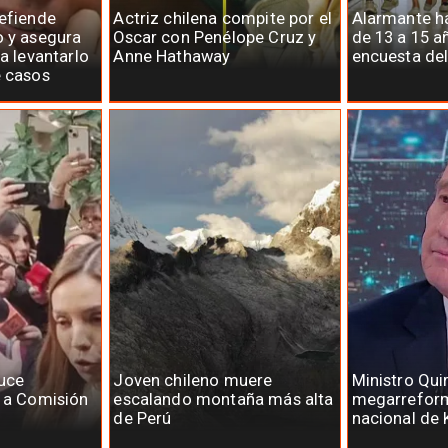
defiende
Actriz chilena compite por el
Alarmante há
o y asegura
Oscar con Penélope Cruz y
de 13 a 15 a
ra levantarlo
Anne Hathaway
encuesta del
e casos
uce
Joven chileno muere
Ministro Qui
s a Comisión
escalando montaña más alta
megarreform
de Perú
nacional de 