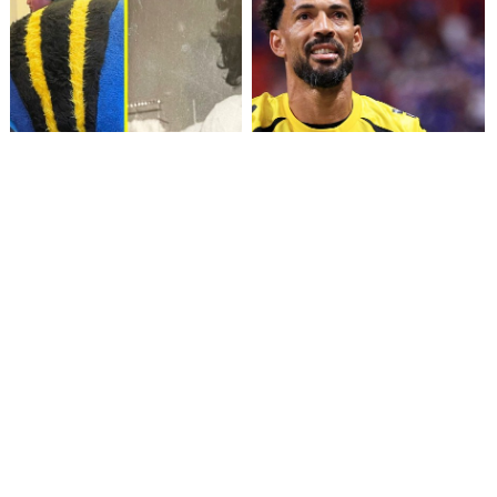
Fallece Lucy López Cruz,
Confirman fecha de llegada
primera medallista chilena en
de Vozinha a Colo Colo
Juegos Panamericanos