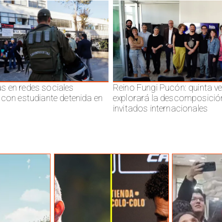
 en redes sociales
Reino Fungi Pucón: quinta v
 con estudiante detenida en
explorará la descomposició
invitados internacionales