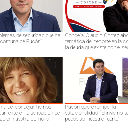
blemas de seguridad que ha
Concejal Claudio Cortez abo
a comuna de Pucón"
temática del deporte en la 
la deuda que existe con el se
na del concejal "hemos
Pucón quiere romper la
 aumento en la sensación de
estacionalidad: “El invierno 
dad en nuestra comuna"
puede ser nuestro fuerte”