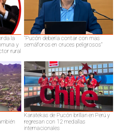
rda la
"Pucón debería contar con mas
comuna y
semáforos en cruces peligrosos"
ctor rural
Karatekas de Pucón brillan en Perú y
también
regresan con 12 medallas
internacionales