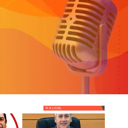
IR A
LOCAL