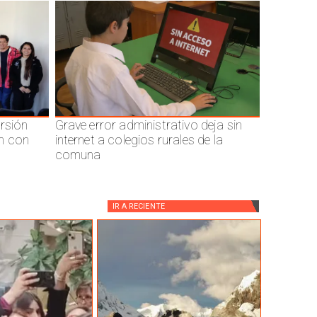
ersión
Grave error administrativo deja sin
n con
internet a colegios rurales de la
comuna
IR A
RECIENTE