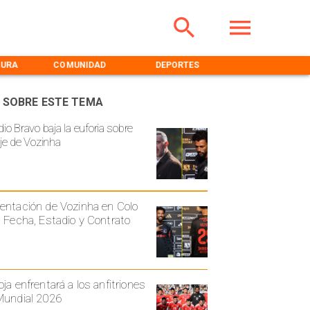
TURA
COMUNIDAD
DEPORTES
MEDIOAMBIENT
 SOBRE ESTE TEMA
io Bravo baja la euforia sobre
aje de Vozinha
entación de Vozinha en Colo
: Fecha, Estadio y Contrato
oja enfrentará a los anfitriones
Mundial 2026