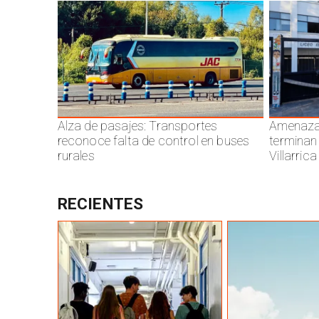
Alza de pasajes: Transportes
Amenazas
reconoce falta de control en buses
terminan
rurales
Villarrica
RECIENTES