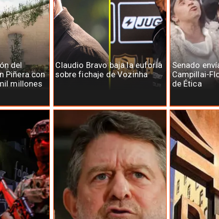
ón del
Claudio Bravo baja la euforia
Senado enví
n Piñera con
sobre fichaje de Vozinha
Campillai-Fl
mil millones
de Ética