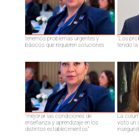
tenemos problemas urgentes y
"Los pro
básicos que requieren soluciones
tenido l
"mejorar las condiciones de
La colum
enseñanza y aprendizaje en los
visto un
distintos establecimientos"
inseguri