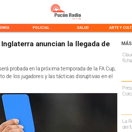
OMÍA
POLICIAL
SALUD
ARTE Y CUL
 Inglaterra anuncian la llegada de
MÁS
Claud
fich
será probada en la próxima temporada de la FA Cup,
 de los jugadores y las tácticas disruptivas en el
Pres
Colo
La R
del 