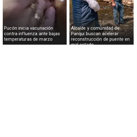
Pucón inicia vacunación
Alcalde y comunidad de
contra influenza ante bajas
Panqui buscan acelerar
temperaturas de marzo
reconstrucción de puente en
mal estado
Curarrehue suma nueva
Permisos de circulación
oficina del Hospital San
marcan inicio del año en