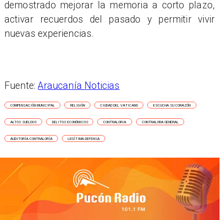
demostrado mejorar la memoria a corto plazo,
activar recuerdos del pasado y permitir vivir
nuevas experiencias.
Fuente:
Araucanía Noticias
COMPENSACIÓN MUNICIPAL
RELIGIÓN
CIUDAD DEL VATICANO
ESCUCHA SU CORAZÓN
ALTOS SUELDOS
DELITOS ECONÓMICOS
CONTRALORIA
CONTRALORA GENERAL
AUDITORÍA CONTRALORÍA
LEGÍTIMA DEFENSA