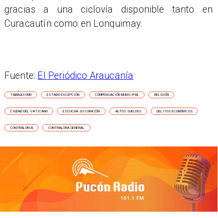
gracias a una ciclovía disponible tanto en
Curacautín como en Lonquimay.
Fuente:
El Periódico Araucanía
TABAQUISMO
ESTADO EXCEPCIÓN
COMPENSACIÓN MUNICIPAL
RELIGIÓN
CIUDAD DEL VATICANO
ESCUCHA SU CORAZÓN
ALTOS SUELDOS
DELITOS ECONÓMICOS
CONTRALORIA
CONTRALORA GENERAL