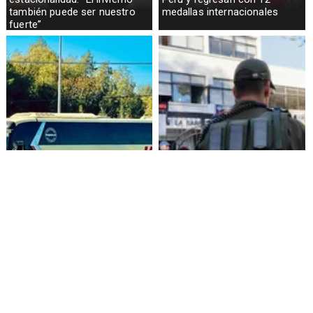
también puede ser nuestro
medallas internacionales
fuerte”
Alza de pasajes: Transportes
Amenazas en redes sociales
reconoce falta de control en
terminan con estudiante
buses rurales
detenida en Villarrica