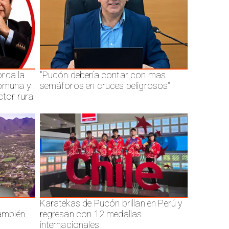
rda la
"Pucón debería contar con mas
comuna y
semáforos en cruces peligrosos"
ctor rural
Karatekas de Pucón brillan en Perú y
también
regresan con 12 medallas
internacionales