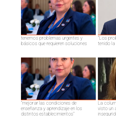
tenemos problemas urgentes y
"Los pro
básicos que requieren soluciones
tenido l
"mejorar las condiciones de
La colum
enseñanza y aprendizaje en los
visto un
distintos establecimientos"
inseguri