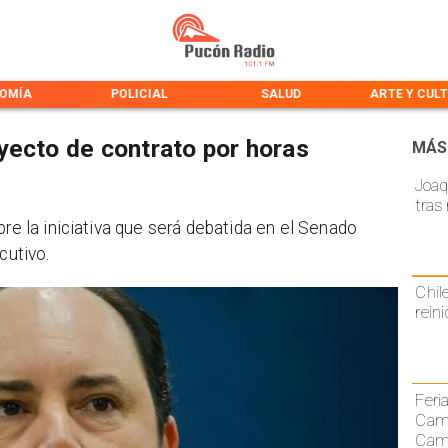
OMÍA
POLICIAL
SALUD
ARTE Y CUL
yecto de contrato por horas
MÁS
Joaq
tras
bre la iniciativa que será debatida en el Senado
cutivo.
Chil
rein
Feri
Cami
Camp