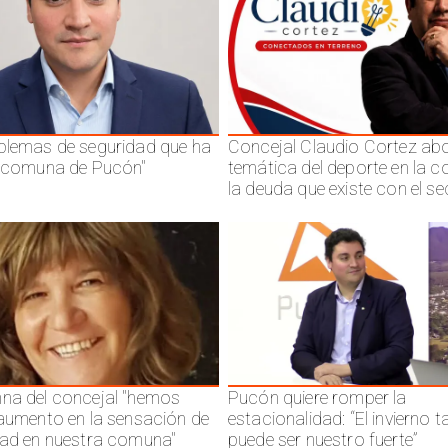
blemas de seguridad que ha
Concejal Claudio Cortez abo
a comuna de Pucón"
temática del deporte en la 
la deuda que existe con el se
na del concejal "hemos
Pucón quiere romper la
 aumento en la sensación de
estacionalidad: “El invierno 
dad en nuestra comuna"
puede ser nuestro fuerte”