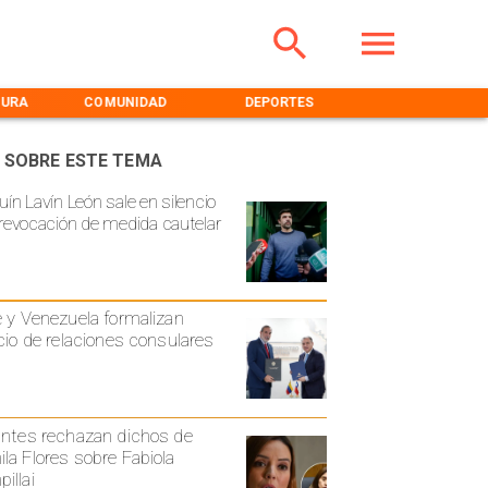
TURA
COMUNIDAD
DEPORTES
MEDIOAMBIENT
 SOBRE ESTE TEMA
uín Lavín León sale en silencio
 revocación de medida cautelar
e y Venezuela formalizan
icio de relaciones consulares
antes rechazan dichos de
la Flores sobre Fabiola
illai