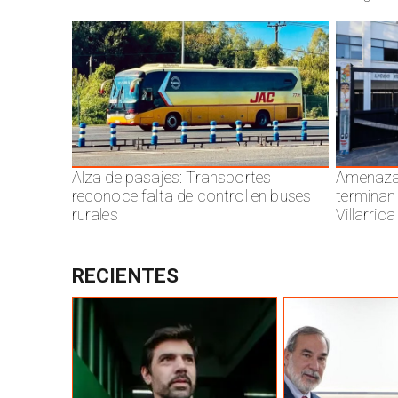
Alza de pasajes: Transportes
Amenazas
reconoce falta de control en buses
terminan
rurales
Villarrica
RECIENTES