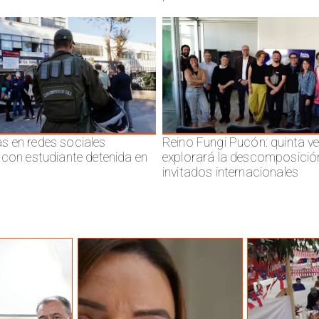
 en redes sociales
Reino Fungi Pucón: quinta v
 con estudiante detenida en
explorará la descomposició
invitados internacionales