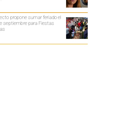
ecto propone sumar feriado el
e septiembre para Fiestas
ias