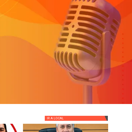
IR A
LOCAL