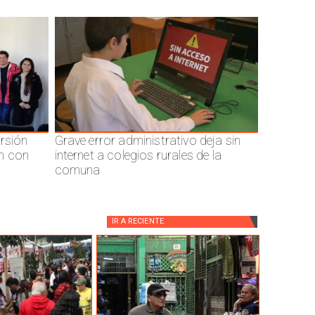
ersión
Grave error administrativo deja sin
n con
internet a colegios rurales de la
comuna
IR A
RECIENTE