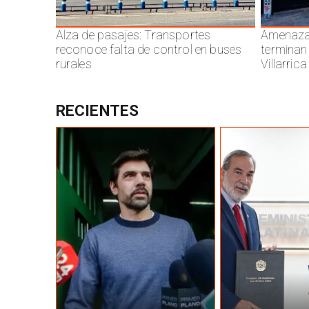
Alza de pasajes: Transportes
Amenazas
reconoce falta de control en buses
terminan
rurales
Villarrica
RECIENTES