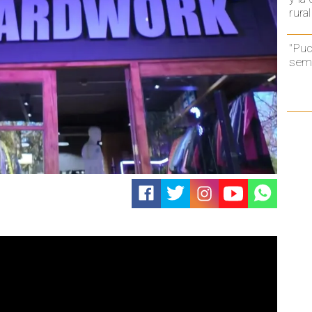
rural
"Puc
semá