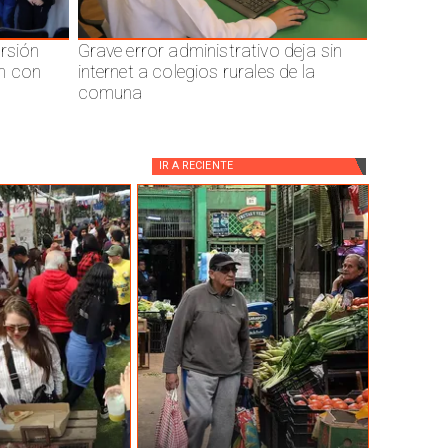
ersión
Grave error administrativo deja sin
n con
internet a colegios rurales de la
comuna
IR A
RECIENTE