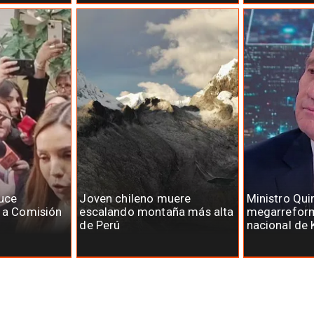
uce
Joven chileno muere
Ministro Qui
s a Comisión
escalando montaña más alta
megarreform
de Perú
nacional de 