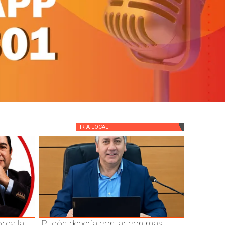
IR A
LOCAL
rda la
"Pucón debería contar con mas