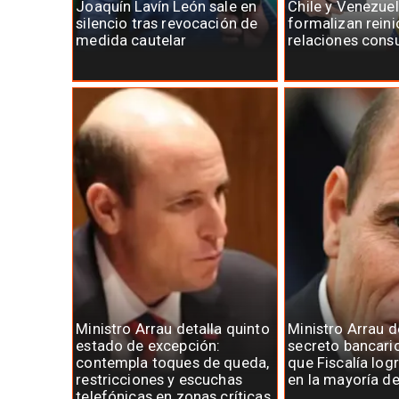
Joaquín Lavín León sale en
Chile y Venezue
silencio tras revocación de
formalizan reini
medida cautelar
relaciones cons
Ministro Arrau detalla quinto
Ministro Arrau 
estado de excepción:
secreto bancari
contempla toques de queda,
que Fiscalía log
restricciones y escuchas
en la mayoría d
telefónicas en zonas críticas