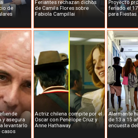
la
Feriantes rechazan dichos
Proyecto pr
cio de
de Camila Flores sobre
feriado el 1
ulares
Fabiola Campillai
para Fiestas
defiende
Actriz chilena compite por el
Alarmante há
o y asegura
Oscar con Penélope Cruz y
de 13 a 15 a
ra levantarlo
Anne Hathaway
encuesta del
e casos