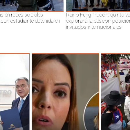
 en redes sociales
Reino Fungi Pucón: quinta v
 con estudiante detenida en
explorará la descomposició
invitados internacionales