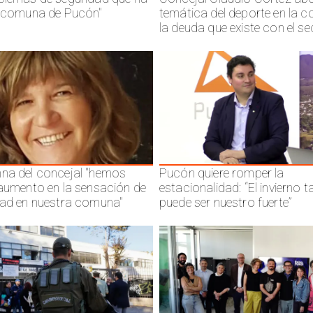
a comuna de Pucón"
temática del deporte en la 
la deuda que existe con el se
na del concejal "hemos
Pucón quiere romper la
 aumento en la sensación de
estacionalidad: “El invierno 
dad en nuestra comuna"
puede ser nuestro fuerte”