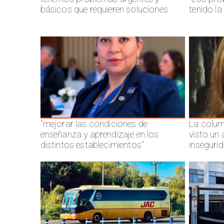
básicos que requieren soluciones
tenido l
"mejorar las condiciones de
La colum
enseñanza y aprendizaje en los
visto un
distintos establecimientos"
inseguri