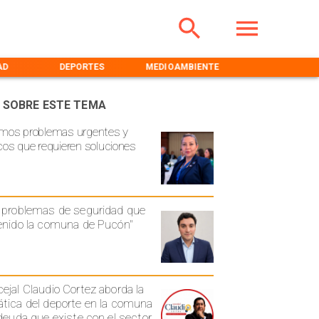
AD
DEPORTES
MEDIOAMBIENTE
INICIO
 SOBRE ESTE TEMA
mos problemas urgentes y
cos que requieren soluciones
 problemas de seguridad que
enido la comuna de Pucón"
ejal Claudio Cortez aborda la
tica del deporte en la comuna
 deuda que existe con el sector