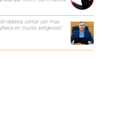
ón debería contar con mas
foros en cruces peligrosos"