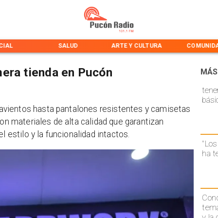
CIAL
SALUD
ARTE Y CULTURA
COMUNID
mera tienda en Pucón
MÁS
tene
bási
avientos hasta pantalones resistentes y camisetas
con materiales de alta calidad que garantizan
l estilo y la funcionalidad intactos.
"Los
ha t
Conc
temá
y la