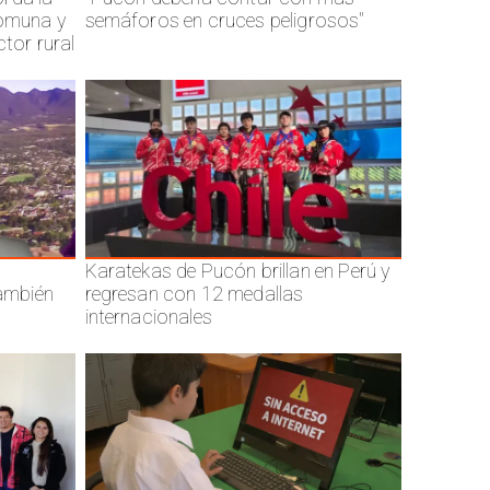
comuna y
semáforos en cruces peligrosos"
ctor rural
Karatekas de Pucón brillan en Perú y
también
regresan con 12 medallas
internacionales