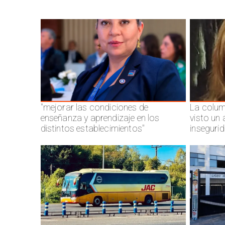
"mejorar las condiciones de
La colum
enseñanza y aprendizaje en los
visto un
distintos establecimientos"
inseguri