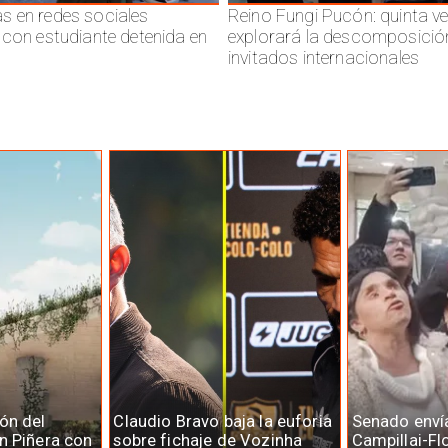
 en redes sociales
Reino Fungi Pucón: quinta v
 con estudiante detenida en
explorará la descomposició
invitados internacionales
ón del
Claudio Bravo baja la euforia
Senado enví
n Piñera con
sobre fichaje de Vozinha
Campillai-Fl