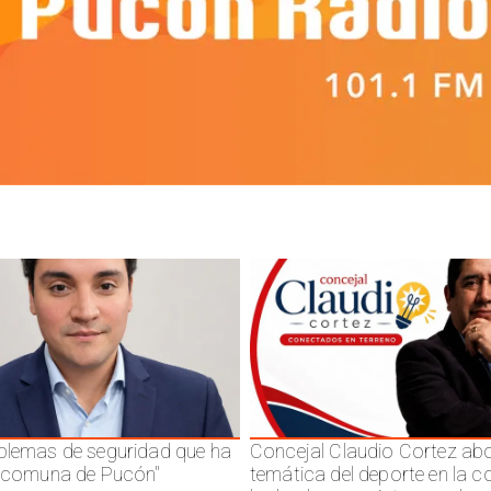
blemas de seguridad que ha
Concejal Claudio Cortez abo
a comuna de Pucón"
temática del deporte en la 