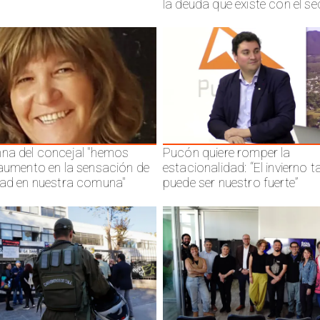
la deuda que existe con el se
na del concejal "hemos
Pucón quiere romper la
 aumento en la sensación de
estacionalidad: “El invierno 
dad en nuestra comuna"
puede ser nuestro fuerte”