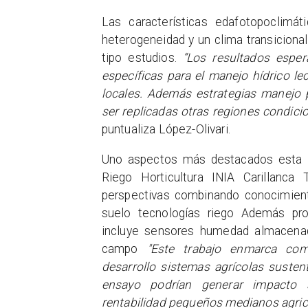
Las características edafotopoclimát
heterogeneidad y un clima transiciona
tipo estudios.
“Los resultados esper
específicas para el manejo hídrico l
locales. Además estrategias manejo
ser replicadas otras regiones condici
puntualiza López-Olivari.
Uno aspectos más destacados esta in
Riego Horticultura INIA Carillanca 
perspectivas combinando conocimientos
suelo tecnologías riego Además pr
incluye sensores humedad almacenad
campo
"Este trabajo enmarca comp
desarrollo sistemas agrícolas susten
ensayo podrían generar impacto si
rentabilidad pequeños medianos agricu