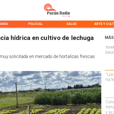
OMÍA
POLICIAL
SALUD
ARTE Y CUL
cia hídrica en cultivo de lechuga
MÁS
tene
bási
 muy solicitada en mercado de hortalizas frescas.
"Los
ha t
Conc
temá
y la