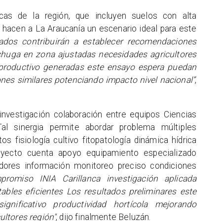
icas de la región, que incluyen suelos con alta
l hacen a La Araucanía un escenario ideal para este
ados contribuirán a establecer recomendaciones
echuga en zona ajustadas necesidades agricultores
 productivo generadas este ensayo espera puedan
ones similares potenciando impacto nivel nacional”
,
vestigación colaboración entre equipos Ciencias
Tal sinergia permite abordar problema múltiples
 fisiología cultivo fitopatología dinámica hídrica
oyecto cuenta apoyo equipamiento especializado
ores información monitoreo preciso condiciones
romiso INIA Carillanca investigación aplicada
tables eficientes Los resultados preliminares este
gnificativo productividad hortícola mejorando
ltores región"
, dijo finalmente Beluzán.