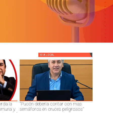
IR A
LOCAL
rda la
"Pucón debería contar con mas
comuna y
semáforos en cruces peligrosos"