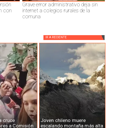
ersión
Grave error administrativo deja sin
n con
internet a colegios rurales de la
comuna
IR A
RECIENTE
a cruce
Joven chileno muere
ores a Comisión
escalando montaña más alta