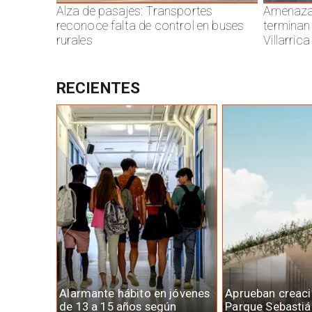
Alza de pasajes: Transportes
Amenazas
reconoce falta de control en buses
terminan
rurales
Villarrica
RECIENTES
Alarmante hábito en jóvenes
Aprueban creaci
de 13 a 15 años según
Parque Sebastiá