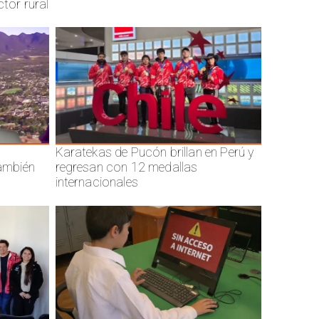
ctor rural
Karatekas de Pucón brillan en Perú y
también
regresan con 12 medallas
internacionales