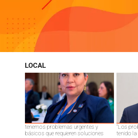
LOCAL
tenemos problemas urgentes y
"Los pro
básicos que requieren soluciones
tenido l