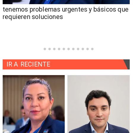
emos problemas urgentes y básicos que
"Los 
uieren soluciones
la co
IR A
RECIENTE