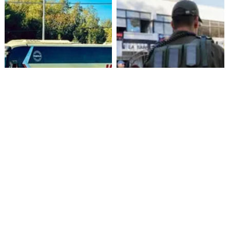
Alza de pasajes: Transportes
Amenazas en redes sociales
reconoce falta de control en
terminan con estudiante
buses rurales
detenida en Villarrica