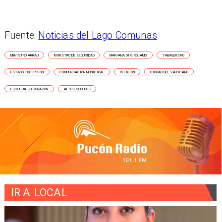
Fuente:
Noticias del Lago Comunas
MINISTRO ARRAU
MINISTRO DE SEGURIDAD
MARIANA DI GIROLAMO
TABAQUISMO
ESTADO EXCEPCIÓN
COMPENSACIÓN MUNICIPAL
RELIGIÓN
CIUDAD DEL VATICANO
ESCUCHA SU CORAZÓN
ALTOS SUELDOS
IR A
LOCAL