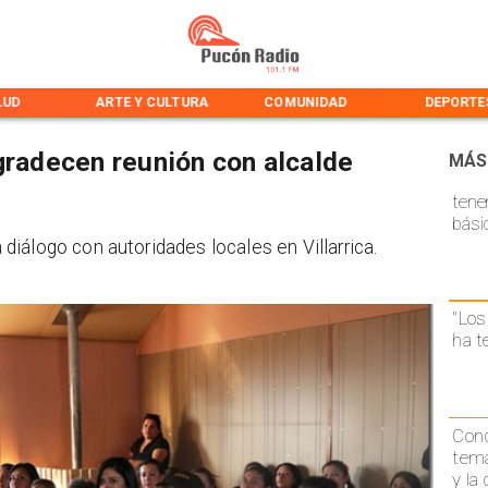
LUD
ARTE Y CULTURA
COMUNIDAD
DEPORTE
agradecen reunión con alcalde
MÁS
tene
bási
iálogo con autoridades locales en Villarrica.
"Los
ha t
Conc
temá
y la