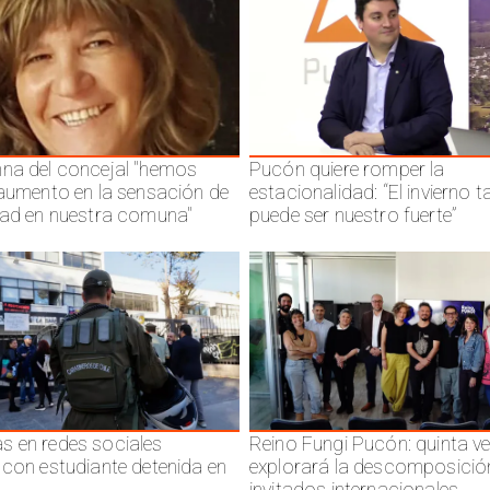
na del concejal "hemos
Pucón quiere romper la
 aumento en la sensación de
estacionalidad: “El invierno 
dad en nuestra comuna"
puede ser nuestro fuerte”
 en redes sociales
Reino Fungi Pucón: quinta v
 con estudiante detenida en
explorará la descomposició
invitados internacionales