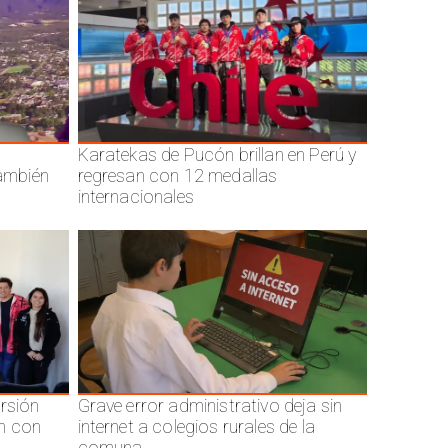
Karatekas de Pucón brillan en Perú y
también
regresan con 12 medallas
internacionales
ersión
Grave error administrativo deja sin
n con
internet a colegios rurales de la
comuna