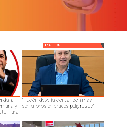
IR A
LOCAL
rda la
"Pucón debería contar con mas
comuna y
semáforos en cruces peligrosos"
ctor rural