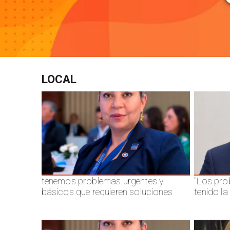
LOCAL
tenemos problemas urgentes y
"Los pro
básicos que requieren soluciones
tenido l