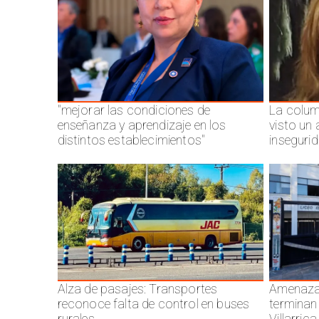
"mejorar las condiciones de
La colum
enseñanza y aprendizaje en los
visto un
distintos establecimientos"
inseguri
Alza de pasajes: Transportes
Amenazas
reconoce falta de control en buses
terminan
rurales
Villarrica