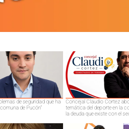
blemas de seguridad que ha
Concejal Claudio Cortez abo
a comuna de Pucón"
temática del deporte en la 
la deuda que existe con el se