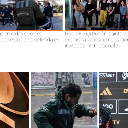
 en redes sociales
Reino Fungi Pucón: quinta v
 con estudiante detenida en
explorará la descomposició
invitados internacionales