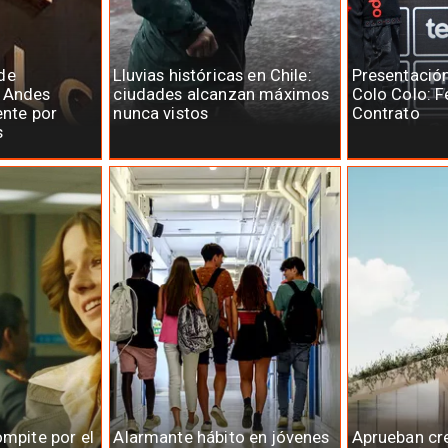
de
Lluvias históricas en Chile:
Presentació
e Andes
ciudades alcanzan máximos
Colo Colo: F
ente por
nunca vistos
Contrato
s
ompite por el
Alarmante hábito en jóvenes
Aprueban cr