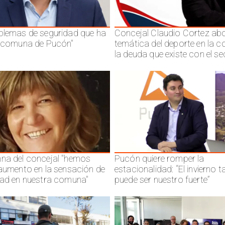
blemas de seguridad que ha
Concejal Claudio Cortez abo
a comuna de Pucón"
temática del deporte en la 
la deuda que existe con el se
na del concejal "hemos
Pucón quiere romper la
 aumento en la sensación de
estacionalidad: “El invierno 
dad en nuestra comuna"
puede ser nuestro fuerte”