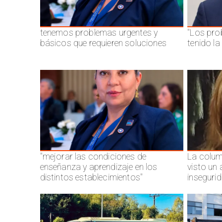
tenemos problemas urgentes y
"Los pro
básicos que requieren soluciones
tenido l
"mejorar las condiciones de
La colum
enseñanza y aprendizaje en los
visto un
distintos establecimientos"
inseguri