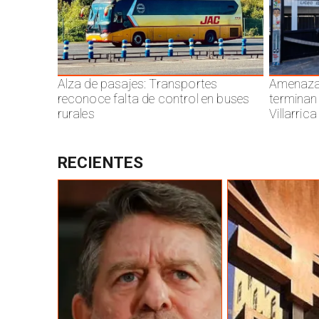
Alza de pasajes: Transportes
Amenazas
reconoce falta de control en buses
terminan
rurales
Villarrica
RECIENTES