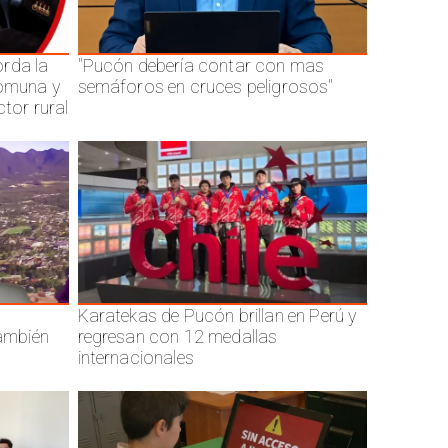
rda la
"Pucón debería contar con mas
comuna y
semáforos en cruces peligrosos"
ctor rural
Karatekas de Pucón brillan en Perú y
también
regresan con 12 medallas
internacionales