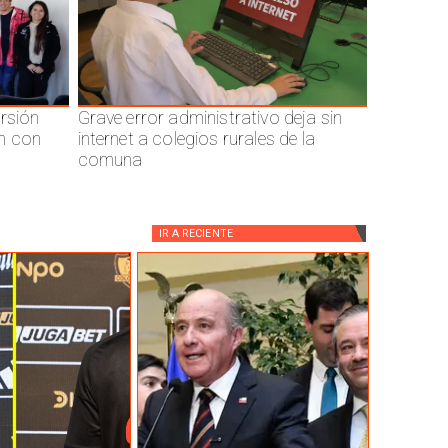
ersión
Grave error administrativo deja sin
n con
internet a colegios rurales de la
comuna
IR A
RECIENTE