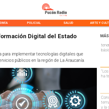
OMÍA
POLICIAL
SALUD
ARTE Y CUL
formación Digital del Estado
MÁS
tene
bási
ra para implementar tecnologías digitales que
ervicios públicos en la región de La Araucanía.
"Los
ha t
Conc
temá
y la