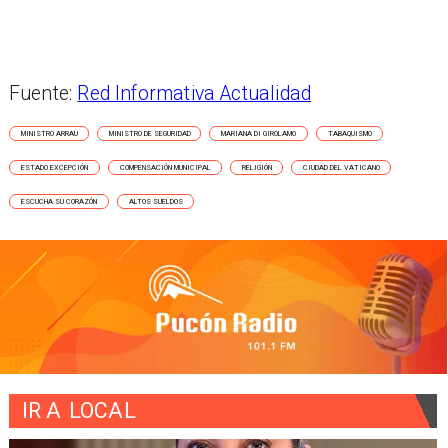
Fuente:
Red Informativa Actualidad
MINISTRO ARRAU
MINISTRO DE SEGURIDAD
MARIANA DI GIROLAMO
TABAQUISMO
ESTADO EXCEPCIÓN
COMPENSACIÓN MUNICIPAL
RELIGIÓN
CIUDAD DEL VATICANO
ESCUCHA SU CORAZÓN
ALTOS SUELDOS
IR A
LOCAL