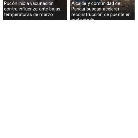
Pucón inicia vacunación
Alcalde y comunidad de
contra influenza ante bajas
Panqui buscan acelerar
temperaturas de marzo
reconstrucción de puente en
mal estado
Curarrehue suma nueva
Permisos de circulación
oficina del Hospital San
marcan inicio del año en
Francisco para acercar salud
Curarrehue con atención
a vecinos
presencial y online