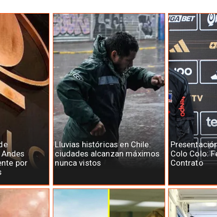
de
Lluvias históricas en Chile:
Presentació
e Andes
ciudades alcanzan máximos
Colo Colo: F
ente por
nunca vistos
Contrato
s