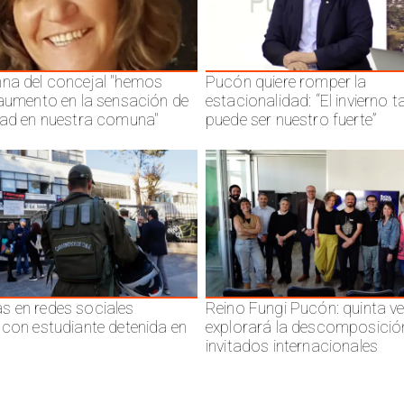
na del concejal "hemos
Pucón quiere romper la
 aumento en la sensación de
estacionalidad: “El invierno 
dad en nuestra comuna"
puede ser nuestro fuerte”
 en redes sociales
Reino Fungi Pucón: quinta v
 con estudiante detenida en
explorará la descomposició
invitados internacionales