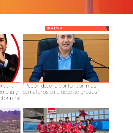
IR A
LOCAL
rda la
"Pucón debería contar con mas
comuna y
semáforos en cruces peligrosos"
ctor rural