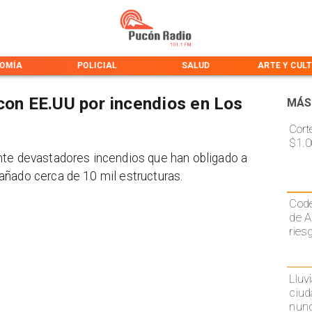
OMÍA
POLICIAL
SALUD
ARTE Y CUL
 con EE.UU por incendios en Los
MÁS
Cort
$1.0
nte devastadores incendios que han obligado a
añado cerca de 10 mil estructuras.
Code
de A
ries
Lluv
ciud
nunc