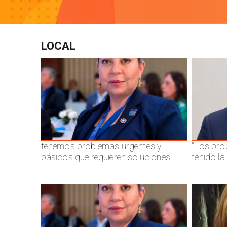
LOCAL
tenemos problemas urgentes y
"Los pro
básicos que requieren soluciones
tenido l