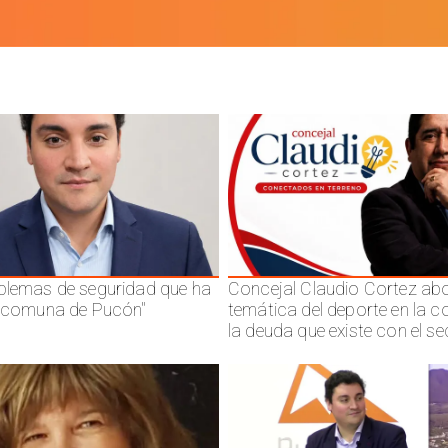
blemas de seguridad que ha
Concejal Claudio Cortez abo
a comuna de Pucón"
temática del deporte en la 
la deuda que existe con el se