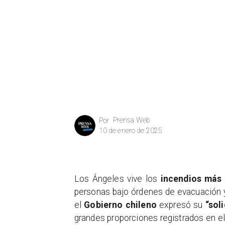
Prensa Web
Por
10 de enero de 2025
Los Ángeles vive los
incendios más 
personas bajo órdenes de evacuación y
el
Gobierno chileno
expresó su
“sol
grandes proporciones registrados en el