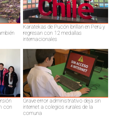
Karatekas de Pucón brillan en Perú y
también
regresan con 12 medallas
internacionales
ersión
Grave error administrativo deja sin
n con
internet a colegios rurales de la
comuna