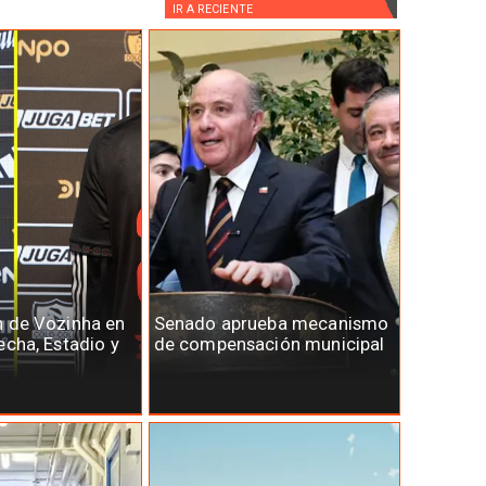
IR A
RECIENTE
n de Vozinha en
Senado aprueba mecanismo
echa, Estadio y
de compensación municipal