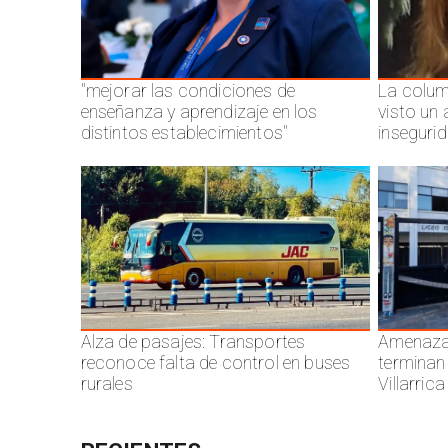
"mejorar las condiciones de
La colum
enseñanza y aprendizaje en los
visto un
distintos establecimientos"
inseguri
Alza de pasajes: Transportes
Amenazas
reconoce falta de control en buses
terminan
rurales
Villarrica