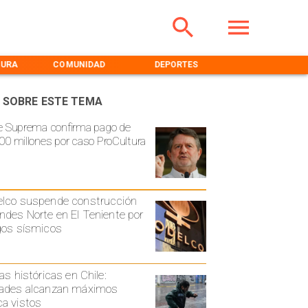
TURA
COMUNIDAD
DEPORTES
MEDIOAMBIENT
 SOBRE ESTE TEMA
e Suprema confirma pago de
00 millones por caso ProCultura
lco suspende construcción
ndes Norte en El Teniente por
gos sísmicos
ias históricas en Chile:
ades alcanzan máximos
a vistos