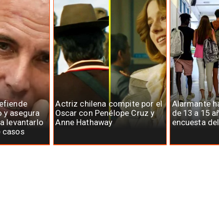
defiende
Actriz chilena compite por el
Alarmante há
o y asegura
Oscar con Penélope Cruz y
de 13 a 15 a
ra levantarlo
Anne Hathaway
encuesta del
e casos