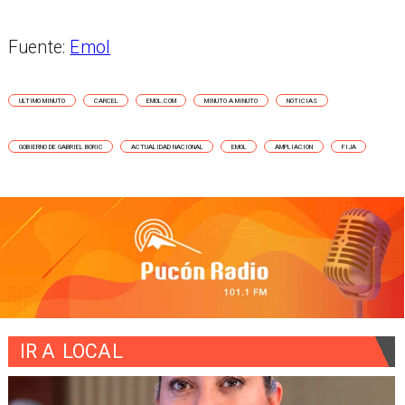
Fuente:
Emol
ULTIMO MINUTO
CARCEL
EMOL.COM
MINUTO A MINUTO
NOTICIAS
GOBIERNO DE GABRIEL BORIC
ACTUALIDAD NACIONAL
EMOL
AMPLIACION
FIJA
IR A
LOCAL