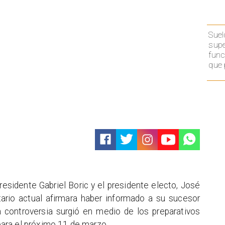
Suel
supe
func
que 
residente Gabriel Boric y el presidente electo, José
ario actual afirmara haber informado a su sucesor
ta controversia surgió en medio de los preparativos
ara el próximo 11 de marzo.