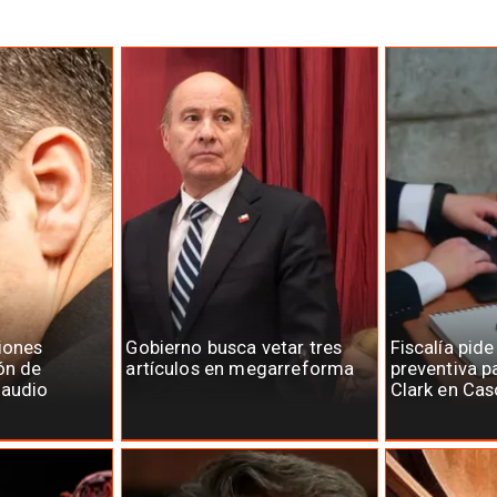
iones
Gobierno busca vetar tres
Fiscalía pide
ón de
artículos en megarreforma
preventiva p
laudio
Clark en Cas