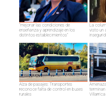
"mejorar las condiciones de
La colum
enseñanza y aprendizaje en los
visto un
distintos establecimientos"
inseguri
Alza de pasajes: Transportes
Amenazas
reconoce falta de control en buses
terminan
rurales
Villarrica