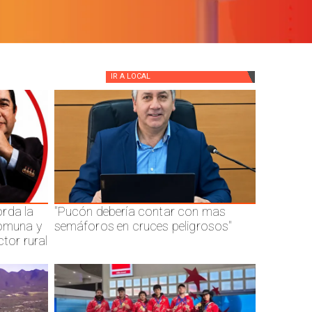
IR A
LOCAL
rda la
"Pucón debería contar con mas
comuna y
semáforos en cruces peligrosos"
ctor rural