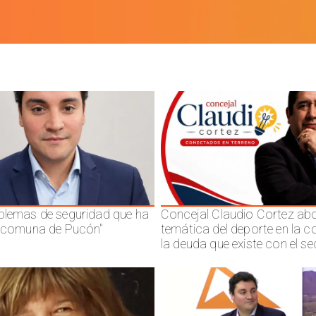
blemas de seguridad que ha
Concejal Claudio Cortez abo
a comuna de Pucón"
temática del deporte en la 
la deuda que existe con el se