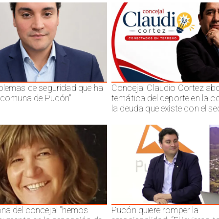
blemas de seguridad que ha
Concejal Claudio Cortez abo
a comuna de Pucón"
temática del deporte en la 
la deuda que existe con el se
na del concejal "hemos
Pucón quiere romper la