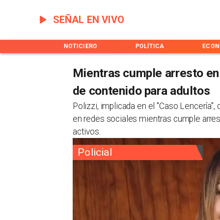
SEÑAL EN VIVO
INICIO
NOTICIERO
POLÍTICA
ECON
Mientras cumple arresto en 
de contenido para adultos
​Polizzi, implicada en el "Caso Lencería
en redes sociales mientras cumple arrest
activos.
Policial