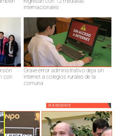
también
regresan con 12 medallas
internacionales
ersión
Grave error administrativo deja sin
n con
internet a colegios rurales de la
comuna
IR A
RECIENTE