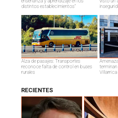
enseñanza y aprendizaje en los
visto un
distintos establecimientos"
inseguri
Alza de pasajes: Transportes
Amenazas
reconoce falta de control en buses
terminan
rurales
Villarrica
RECIENTES