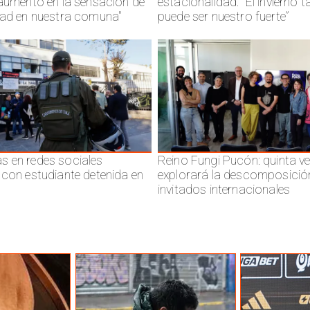
 aumento en la sensación de
estacionalidad: “El invierno 
dad en nuestra comuna"
puede ser nuestro fuerte”
 en redes sociales
Reino Fungi Pucón: quinta v
 con estudiante detenida en
explorará la descomposició
invitados internacionales