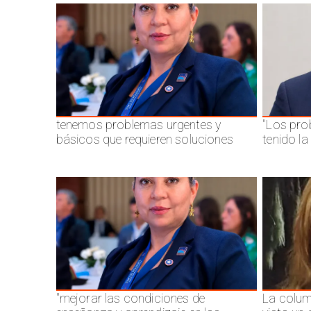
tenemos problemas urgentes y
"Los pro
básicos que requieren soluciones
tenido l
"mejorar las condiciones de
La colum