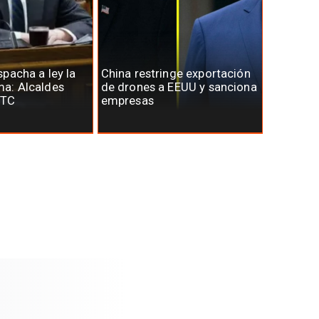
pacha a ley la
China restringe exportación
a: Alcaldes
de drones a EEUU y sanciona
 TC
empresas