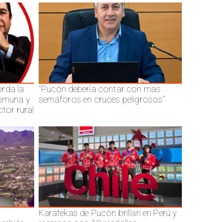
rda la
"Pucón debería contar con mas
comuna y
semáforos en cruces peligrosos"
ctor rural
Karatekas de Pucón brillan en Perú y