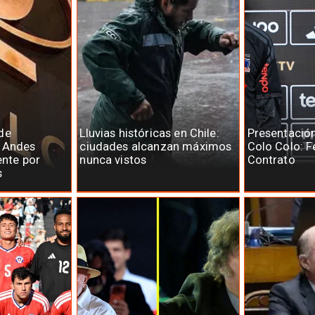
de
Lluvias históricas en Chile:
Presentació
e Andes
ciudades alcanzan máximos
Colo Colo: F
ente por
nunca vistos
Contrato
s