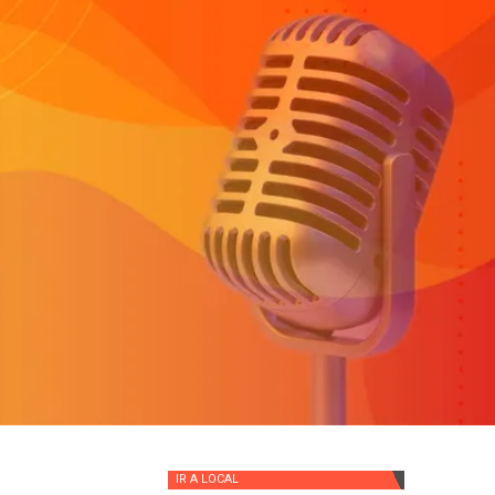
IR A
LOCAL