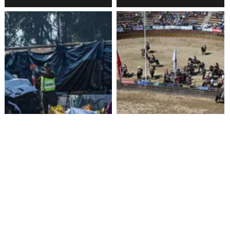
Funcionario de la Armada
Aprueban $160 millones para
enfrenta formalización por
construir medialuna de rodeo
cuasidelito de homicidio en
en Ñuble
Viña del Mar