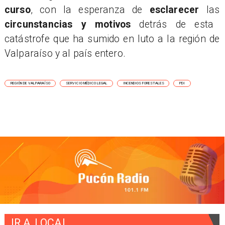
curso
, con la esperanza de
esclarecer
las
circunstancias y motivos
detrás de esta
catástrofe que ha sumido en luto a la región de
Valparaíso y al país entero.
REGIÓN DE VALPARAÍSO
SERVICIO MÉDICO LEGAL
INCENDIOS FORESTALES
PDI
IR A
LOCAL