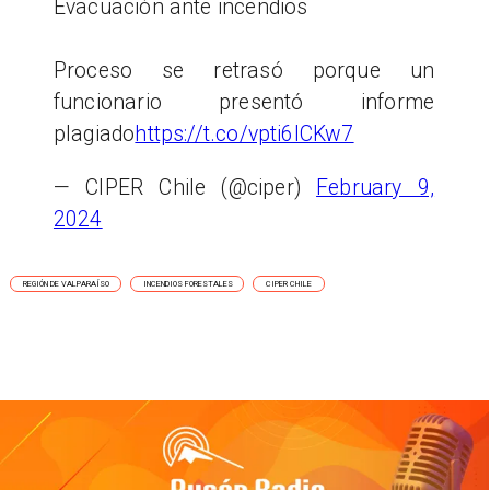
Evacuación ante incendios
Proceso se retrasó porque un
funcionario presentó informe
plagiado
https://t.co/vpti6lCKw7
— CIPER Chile (@ciper)
February 9,
2024
REGIÓN DE VALPARAÍSO
INCENDIOS FORESTALES
CIPER CHILE