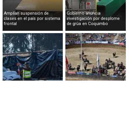
Amplían suspensión de
Gobierno anuncia
clases en el país por sistema
investigación por desplome
frontal
de grúa en Coquimbo
Funcionario de la Armada
Aprueban $160 millones para
enfrenta formalización por
construir medialuna de rodeo
cuasidelito de homicidio en
en Ñuble
Viña del Mar