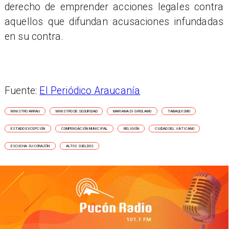
derecho de emprender acciones legales contra
aquellos que difundan acusaciones infundadas
en su contra.
Fuente:
El Periódico Araucanía
MINISTRO ARRAU
MINISTRO DE SEGURIDAD
MARIANA DI GIROLAMO
TABAQUISMO
ESTADO EXCEPCIÓN
COMPENSACIÓN MUNICIPAL
RELIGIÓN
CIUDAD DEL VATICANO
ESCUCHA SU CORAZÓN
ALTOS SUELDOS