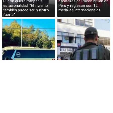
Pucón quiere romper la
Karatekas de Pucón brillan en
estacionalidad: “El invierno
Perú y regresan con 12
también puede ser nuestro
medallas internacionales
fuerte”
Alza de pasajes: Transportes
Amenazas en redes sociales
reconoce falta de control en
terminan con estudiante
buses rurales
detenida en Villarrica