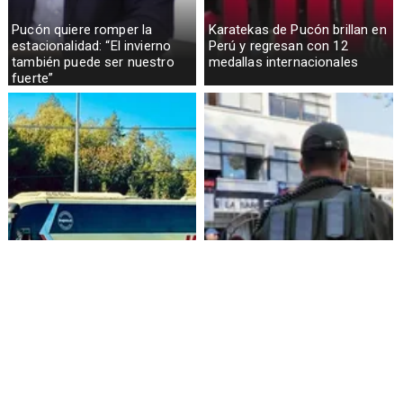
Pucón quiere romper la
Karatekas de Pucón brillan en
estacionalidad: “El invierno
Perú y regresan con 12
también puede ser nuestro
medallas internacionales
fuerte”
Alza de pasajes: Transportes
Amenazas en redes sociales
reconoce falta de control en
terminan con estudiante
buses rurales
detenida en Villarrica