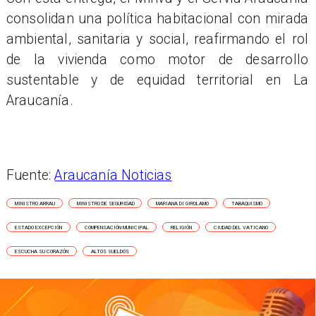
consolidan una política habitacional con mirada
ambiental, sanitaria y social, reafirmando el rol
de la vivienda como motor de desarrollo
sustentable y de equidad territorial en La
Araucanía.
Fuente:
Araucanía Noticias
MINISTRO ARRAU
MINISTRO DE SEGURIDAD
MARIANA DI GIROLAMO
TABAQUISMO
ESTADO EXCEPCIÓN
COMPENSACIÓN MUNICIPAL
RELIGIÓN
CIUDAD DEL VATICANO
ESCUCHA SU CORAZÓN
ALTOS SUELDOS