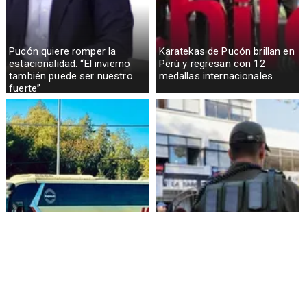
Pucón quiere romper la
Karatekas de Pucón brillan en
estacionalidad: “El invierno
Perú y regresan con 12
también puede ser nuestro
medallas internacionales
fuerte”
Alza de pasajes: Transportes
Amenazas en redes sociales
reconoce falta de control en
terminan con estudiante
buses rurales
detenida en Villarrica