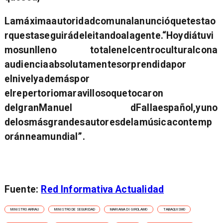
Lamáximaautoridadcomunalanuncióquetestao
rquestaseguirádeleitandoalagente.“Hoydiátuvi
mosunlleno totalenelcentroculturalcona
audienciaabsolutamentesorprendidapor
elnivelyademáspor
elrepertoriomaravillosoquetocaron
delgranManuel dFallaespañol,yuno
delosmásgrandesautoresdelamúsicacontemp
oránneamundial”.
Fuente:
Red Informativa Actualidad
MINISTRO ARRAU
MINISTRO DE SEGURIDAD
MARIANA DI GIROLAMO
TABAQUISMO