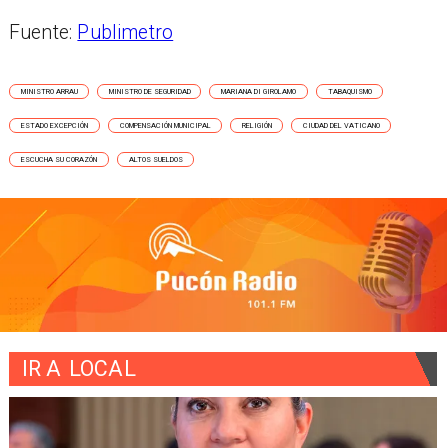
Fuente:
Publimetro
MINISTRO ARRAU
MINISTRO DE SEGURIDAD
MARIANA DI GIROLAMO
TABAQUISMO
ESTADO EXCEPCIÓN
COMPENSACIÓN MUNICIPAL
RELIGIÓN
CIUDAD DEL VATICANO
ESCUCHA SU CORAZÓN
ALTOS SUELDOS
IR A
LOCAL