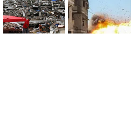
Presidenta de Venezuela
Crisis humanitaria en Gaza:
promete 4.000 viviendas para
más de 1.000 palestinos
damnificados por terremotos
muertos