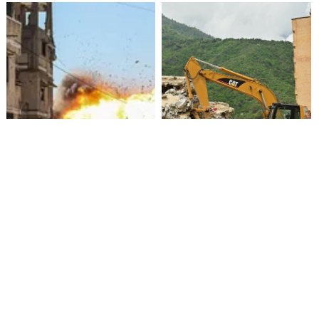
Crisis humanitaria en Gaza:
Víctimas fatales por
más de 1.000 palestinos
terremotos en Venezuela
muertos
alcanzan 4.490