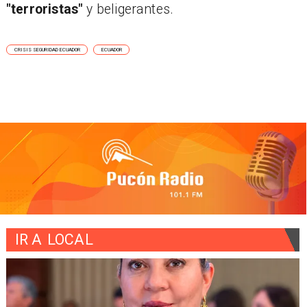
"terroristas"
y beligerantes.
CRISIS SEGURIDAD ECUADOR
ECUADOR
IR A
LOCAL