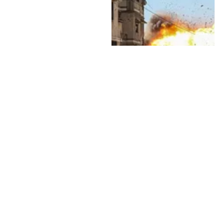
Presidenta de Venezuela
Crisis humanitaria en Gaza:
promete 4.000 viviendas para
más de 1.000 palestinos
damnificados por terremotos
muertos