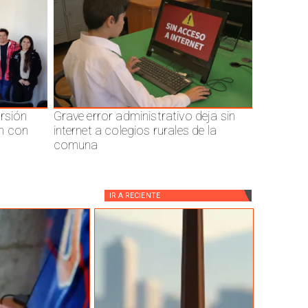
ersión
Grave error administrativo deja sin
n con
internet a colegios rurales de la
comuna
IR A
RECIENTE