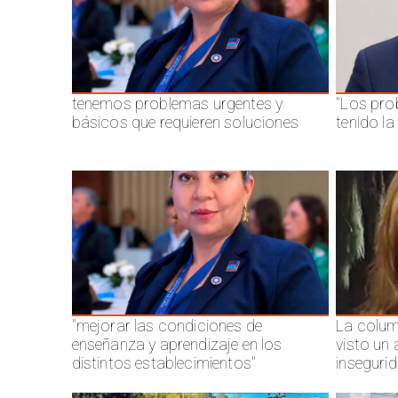
tenemos problemas urgentes y
"Los pro
básicos que requieren soluciones
tenido l
"mejorar las condiciones de
La colum
enseñanza y aprendizaje en los
visto un
distintos establecimientos"
inseguri