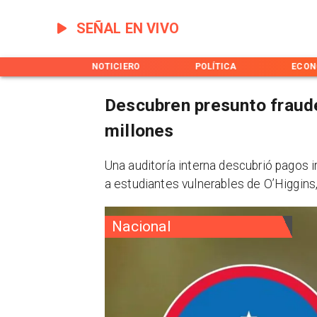
SEÑAL EN VIVO
INICIO
NOTICIERO
POLÍTICA
ECON
Descubren presunto fraud
millones
Una auditoría interna descubrió pagos 
a estudiantes vulnerables de O’Higgins
Nacional