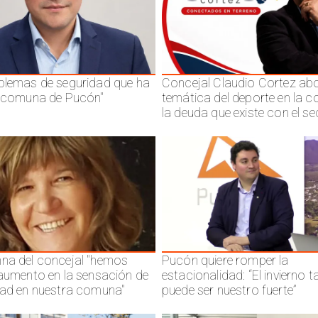
blemas de seguridad que ha
Concejal Claudio Cortez abo
a comuna de Pucón"
temática del deporte en la 
la deuda que existe con el se
na del concejal "hemos
Pucón quiere romper la
 aumento en la sensación de
estacionalidad: “El invierno 
dad en nuestra comuna"
puede ser nuestro fuerte”