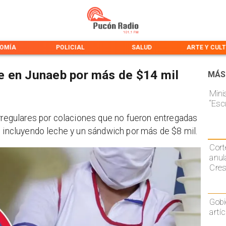
OMÍA
POLICIAL
SALUD
ARTE Y CUL
e en Junaeb por más de $14 mil
MÁS
Mini
“Esc
irregulares por colaciones que no fueron entregadas
, incluyendo leche y un sándwich por más de $8 mil.
Cort
anul
Cre
Gobi
artí