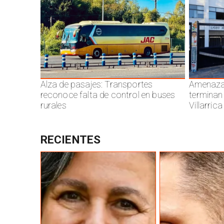
Alza de pasajes: Transportes
Amenazas
reconoce falta de control en buses
terminan
rurales
Villarrica
RECIENTES