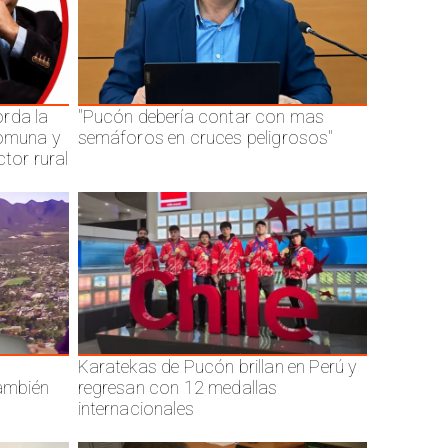
rda la
"Pucón debería contar con mas
comuna y
semáforos en cruces peligrosos"
ctor rural
Karatekas de Pucón brillan en Perú y
también
regresan con 12 medallas
internacionales