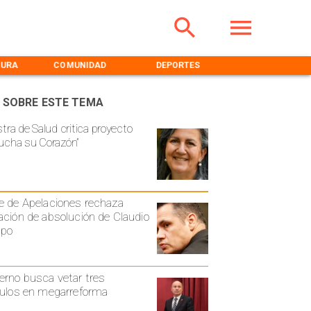
TURA
COMUNIDAD
DEPORTES
MEDIOAMBIENT
 SOBRE ESTE TEMA
stra de Salud critica proyecto
ucha su Corazón”
e de Apelaciones rechaza
ación de absolución de Claudio
spo
erno busca vetar tres
culos en megarreforma