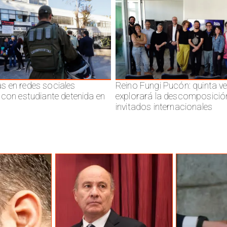
 en redes sociales
Reino Fungi Pucón: quinta v
 con estudiante detenida en
explorará la descomposició
invitados internacionales